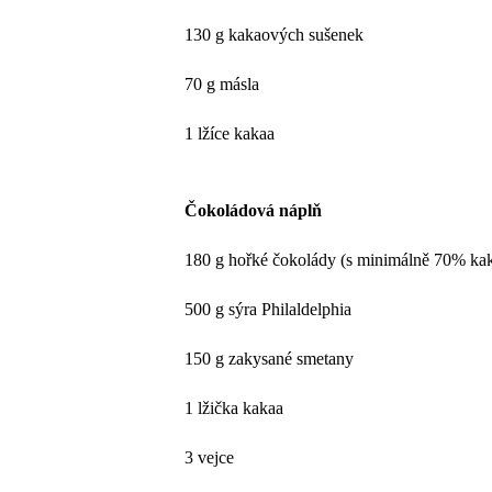
130 g kakaových sušenek
70 g másla
1 lžíce kakaa
Čokoládová náplň
180 g hořké čokolády (s minimálně 70% ka
500 g sýra Philaldelphia
150 g zakysané smetany
1 lžička kakaa
3 vejce