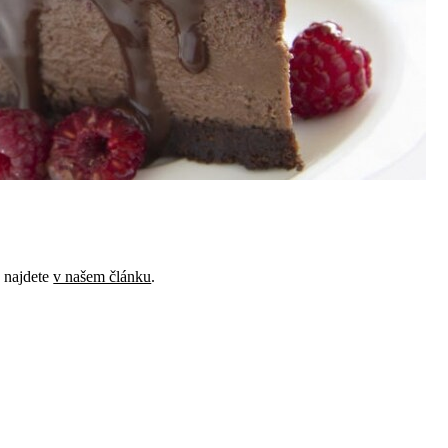
e najdete
v našem článku
.