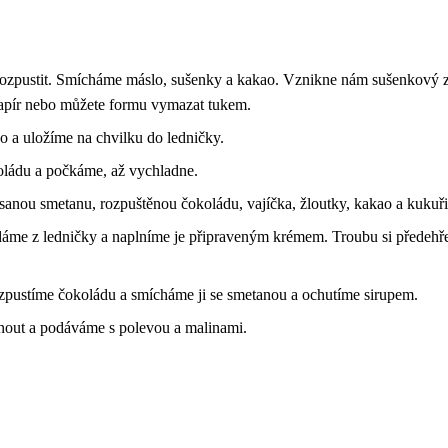
ozpustit. Smícháme máslo, sušenky a kakao. Vznikne nám sušenkový z
papír nebo můžete formu vymazat tukem.
 a uložíme na chvilku do ledničky.
oládu a počkáme, až vychladne.
anou smetanu, rozpuštěnou čokoládu, vajíčka, žloutky, kakao a kukuři
me z ledničky a naplníme je připraveným krémem. Troubu si předehř
rozpustíme čokoládu a smícháme ji se smetanou a ochutíme sirupem.
out a podáváme s polevou a malinami.