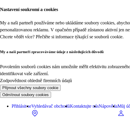
Nastavení soukromí a cookies
My a naši partneři používáme nebo ukládáme soubory cookies, abychom
personalizovanou reklamu. V opačném případě zůstanou aktivní jen n
Chcete vědět více? Přečtěte si informace týkající se
souborů cookie
.
My a naši partneři zpracováváme údaje z následujících důvodů
Povolením souborů cookies nám umožníte měřit efektivitu zobrazeného o
identifikovat vaše zařízení.
Zodpovědnost ohledně firemních údajů
Přijmout všechny soubory cookie
Odmítnout soubory cookies
Přihlásit se
Vyhledávač obchodů
Kontaktujte nás
Nápověda
Můj úč