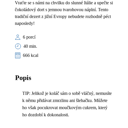
Vraťte se s námi na chvilku do slunné Itálie a upečte si
čokoládový dort s jemnou tvarohovou náplní. Tento
tradiční dezert z jižní Evropy nebudete rozhodně péct
naposledy!
6 porcí
40 min.
666 kcal
Popis
TIP: Jelikož je koláč sám o sobě vláčný, nemusíte
k němu přidávat zmrzlinu ani šlehačku. Můžete
ho však pocukrovat moučkovým cukrem, který
ho dozdobí k dokonalosti.