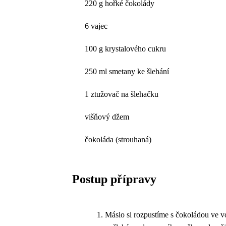
220 g hořké čokolády
6 vajec
100 g krystalového cukru
250 ml smetany ke šlehání
1 ztužovač na šlehačku
višňový džem
čokoláda (strouhaná)
Postup přípravy
Máslo si rozpustíme s čokoládou ve vo