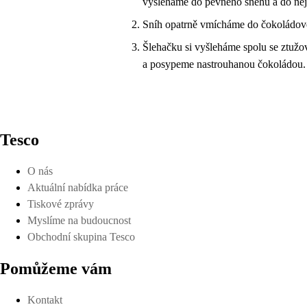
vyšleháme do pevného sněhu a do něj
Sníh opatrně vmícháme do čokoládové
Šlehačku si vyšleháme spolu se ztuž
a posypeme nastrouhanou čokoládou.
Tesco
O nás
Aktuální nabídka práce
Tiskové zprávy
Myslíme na budoucnost
Obchodní skupina Tesco
Pomůžeme vám
Kontakt