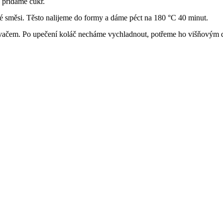
 přidáme cukr.
 směsi. Těsto nalijeme do formy a dáme péct na 180 °C 40 minut.
ovačem. Po upečení koláč necháme vychladnout, potřeme ho višňovým 