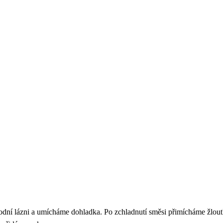
dní lázni a umícháme dohladka. Po zchladnutí směsi přimícháme žloutky