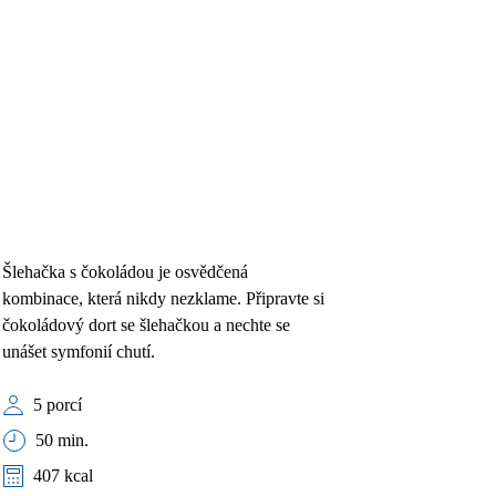
Šlehačka s čokoládou je osvědčená
kombinace, která nikdy nezklame. Připravte si
čokoládový dort se šlehačkou a nechte se
unášet symfonií chutí.
5 porcí
50 min.
407 kcal