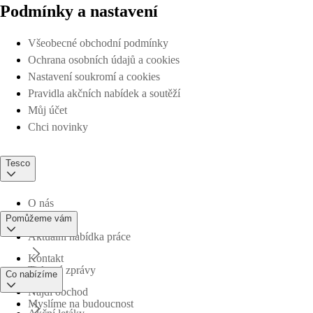
Podmínky a nastavení
Všeobecné obchodní podmínky
Ochrana osobních údajů a cookies
Nastavení soukromí a cookies
Pravidla akčních nabídek a soutěží
Můj účet
Chci novinky
Tesco
O nás
Pomůžeme vám
Aktuální nabídka práce
Kontakt
Tiskové zprávy
Co nabízíme
Najdi obchod
Myslíme na budoucnost