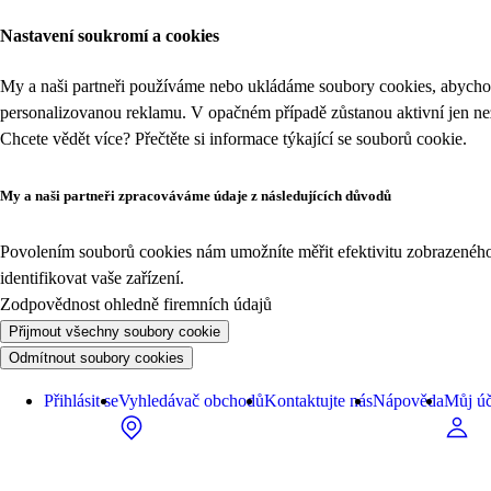
Nastavení soukromí a cookies
My a naši partneři používáme nebo ukládáme soubory cookies, abychom
personalizovanou reklamu. V opačném případě zůstanou aktivní jen n
Chcete vědět více? Přečtěte si informace týkající se
souborů cookie
.
My a naši partneři zpracováváme údaje z následujících důvodů
Povolením souborů cookies nám umožníte měřit efektivitu zobrazeného o
identifikovat vaše zařízení.
Zodpovědnost ohledně firemních údajů
Přijmout všechny soubory cookie
Odmítnout soubory cookies
Přihlásit se
Vyhledávač obchodů
Kontaktujte nás
Nápověda
Můj úč