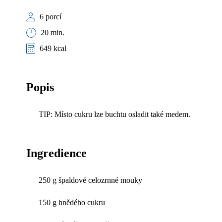
6 porcí
20 min.
649 kcal
Popis
TIP: Místo cukru lze buchtu osladit také medem.
Ingredience
250 g špaldové celozrnné mouky
150 g hnědého cukru