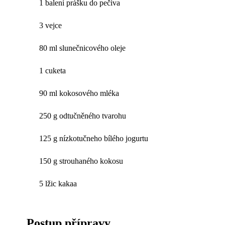
1 balení prášku do pečiva
3 vejce
80 ml slunečnicového oleje
1 cuketa
90 ml kokosového mléka
250 g odtučněného tvarohu
125 g nízkotučneho bílého jogurtu
150 g strouhaného kokosu
5 lžic kakaa
Postup přípravy