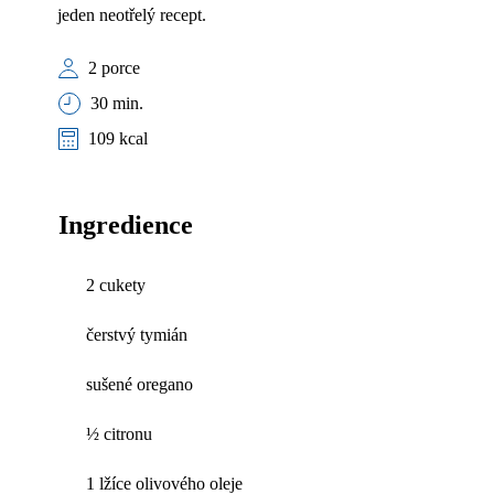
jeden neotřelý recept.
2 porce
30 min.
109 kcal
Ingredience
2 cukety
čerstvý tymián
sušené oregano
½ citronu
1 lžíce olivového oleje