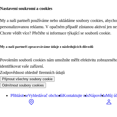
Nastavení soukromí a cookies
My a naši partneři používáme nebo ukládáme soubory cookies, abychom
personalizovanou reklamu. V opačném případě zůstanou aktivní jen n
Chcete vědět více? Přečtěte si informace týkající se
souborů cookie
.
My a naši partneři zpracováváme údaje z následujících důvodů
Povolením souborů cookies nám umožníte měřit efektivitu zobrazeného o
identifikovat vaše zařízení.
Zodpovědnost ohledně firemních údajů
Přijmout všechny soubory cookie
Odmítnout soubory cookies
Přihlásit se
Vyhledávač obchodů
Kontaktujte nás
Nápověda
Můj úč