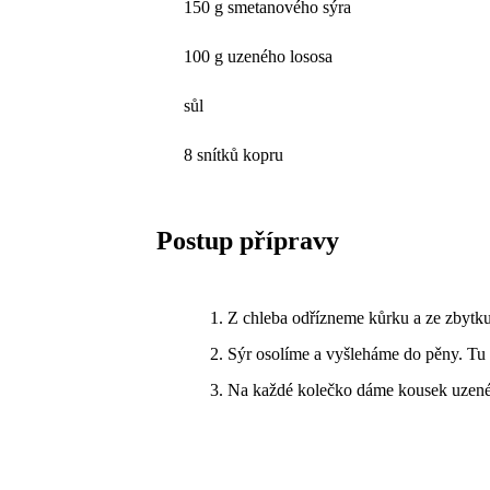
150 g smetanového sýra
100 g uzeného lososa
sůl
8 snítků kopru
Postup přípravy
Z chleba odřízneme kůrku a ze zbytk
Sýr osolíme a vyšleháme do pěny. Tu
Na každé kolečko dáme kousek uzenéh