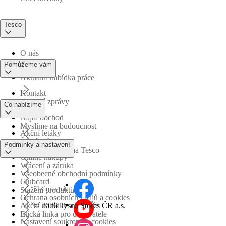
Tesco
O nás
Pomůžeme vám
Aktuální nabídka práce
Kontakt
Tiskové zprávy
Co nabízíme
Najdi obchod
Myslíme na budoucnost
Akční letáky
Časté otázky
Podmínky a nastavení
Obchodní skupina Tesco
Online nákupy
Vrácení a záruka
Všeobecné obchodní podmínky
Clubcard
Sledujte nás
Stažení produktů
Ochrana osobních údajů a cookies
©
2026 Tesco Stores ČR a.s.
Akční nabídky a soutěže
Etická linka pro dodavatele
Nastavení soukromí a cookies