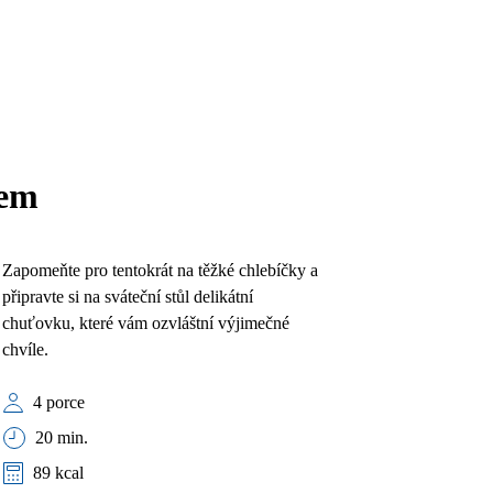
sem
Zapomeňte pro tentokrát na těžké chlebíčky a
připravte si na sváteční stůl delikátní
chuťovku, které vám ozvláštní výjimečné
chvíle.
4 porce
20 min.
89 kcal