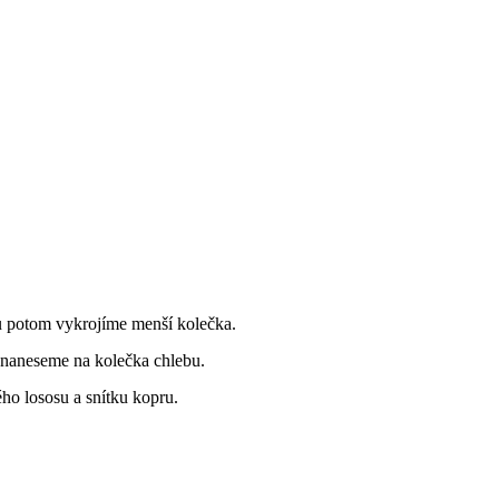
u potom vykrojíme menší kolečka.
 naneseme na kolečka chlebu.
o lososu a snítku kopru.