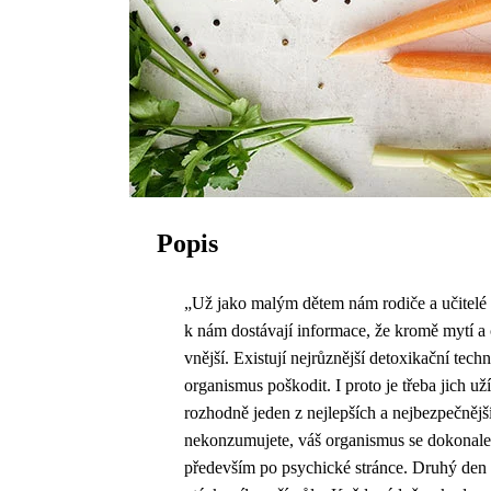
Popis
„Už jako malým dětem nám rodiče a učitelé v
k nám dostávají informace, že kromě mytí a č
vnější. Existují nejrůznější detoxikační t
organismus poškodit. I proto je třeba jich u
rozhodně jeden z nejlepších a nejbezpečnější
nekonzumujete, váš organismus se dokonale 
především po psychické stránce. Druhý den s