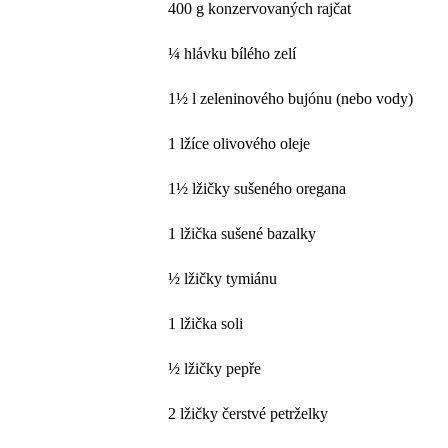
400 g konzervovaných rajčat
¼ hlávku bílého zelí
1½ l zeleninového bujónu (nebo vody)
1 lžíce olivového oleje
1½ lžičky sušeného oregana
1 lžička sušené bazalky
½ lžičky tymiánu
1 lžička soli
½ lžičky pepře
2 lžičky čerstvé petrželky