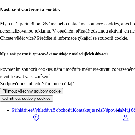
Nastavení soukromí a cookies
My a naši partneři používáme nebo ukládáme soubory cookies, abychom
personalizovanou reklamu. V opačném případě zůstanou aktivní jen n
Chcete vědět více? Přečtěte si informace týkající se
souborů cookie
.
My a naši partneři zpracováváme údaje z následujících důvodů
Povolením souborů cookies nám umožníte měřit efektivitu zobrazeného o
identifikovat vaše zařízení.
Zodpovědnost ohledně firemních údajů
Přijmout všechny soubory cookie
Odmítnout soubory cookies
Přihlásit se
Vyhledávač obchodů
Kontaktujte nás
Nápověda
Můj úč