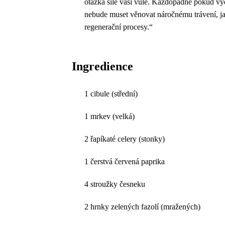
otázka síle vaší vůle. Každopádně pokud vyd
nebude muset věnovat náročnému trávení, ja
regenerační procesy.“
Ingredience
1 cibule (střední)
1 mrkev (velká)
2 řapíkaté celery (stonky)
1 čerstvá červená paprika
4 stroužky česneku
2 hrnky zelených fazolí (mražených)