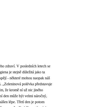
ho zdraví. V posledních letech se
iena je stejně důležitá jako ta
spějí - některé mohou naopak náš
vá. „Zeleninová polévka představuje
ím, že kromě ní už nic jiného
vní den může být velmi náročný,
nášen lépe. Třetí den je potom