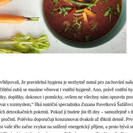
štěpovali, že pravidelná hygiena je nezbytně nutná pro zachování naše
ištění zubů se musíme věnovat i vnitřní hygieně. Ano, právě vnitřní hyg
echniky, doplňky, dokonce i pomůcky, ovšem ne všechny nám opravdu pro
žívat s rozmyslem,“ říká nutriční specialistka Zuzana Pavelková Šafářo
ch detoxikačních pokrmů. Pokud ji budete jíst tři dny – samozřejmě s t
pročistí. Polévku doporučuji konzumovat dvakrát až třikrát denně. Pr
i vaše tělo začne zvykat na snížený energetický příjem, a proto bývá s