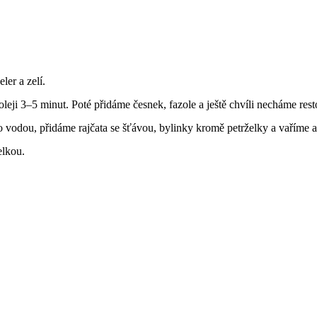
ler a zelí.
eji 3–5 minut. Poté přidáme česnek, fazole a ještě chvíli necháme rest
vodou, přidáme rajčata se šťávou, bylinky kromě petrželky a vaříme a
elkou.