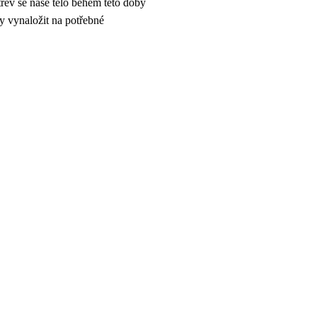
třev se naše tělo během této doby
y vynaložit na potřebné