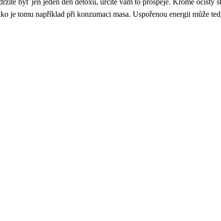
ržíte byť jen jeden den detoxu, určitě vám to prospěje. Kromě očisty s
ko je tomu například při konzumaci masa. Uspořenou energii může ted