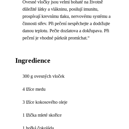
Ovesné vločky jsou velmi bohaté na životně
důležité látky a vlákninu, posilují imunitu,
prospívají krevnímu tlaku, nervovému systému a
činnosti střev. Při pečení nespěchejte a dodržujte
danou teplotu. Pečte dozlatova a dokřupava. Při
pečení je vhodné párkrát promíchat.“
Ingredience
300 g ovesných vloček
4 lžíce medu
3 lžíce kokosového oleje
1 lžička mleté skořice
1 hořká čokoláda