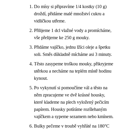
Do mísy si připravíme 1/4 kostky (10 g)
droždí, přidáme malé množství cukru a
vidličkou utřeme.
Přilijeme 1 dcl vlažné vody a promícháme,
vše přelijeme ke 250 g mouky.
Přidáme vajíčko, jednu lžíci oleje a špetku
soli. Směs důkladně mícháme asi 3 minuty.
Těsto zasypeme troškou mouky, přikryjeme
utěrkou a necháme na teplém místě hodinu
kynout.
Po vykynutí si pomoučíme vál a těsto na
něm zpracujeme ve dvě krásné housky,
které klademe na plech vyložený pečicím
papírem. Housky potíráme rozšlehaným
vajíčkem a sypeme sezamem nebo kmínem.
Bulky pečeme v troubě vyhřáté na 180°C