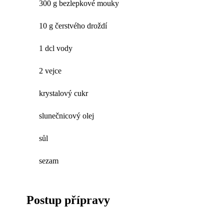
300 g bezlepkové mouky
10 g čerstvého droždí
1 dcl vody
2 vejce
krystalový cukr
slunečnicový olej
sůl
sezam
Postup přípravy