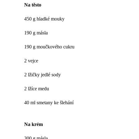
Na těsto
450 g hladké mouky
190 g másla
190 g moučkového cukru
2 vejce
2 lžičky jedlé sody
2 lžíce medu
40 ml smetany ke šlehání
Na krém
300 g másla