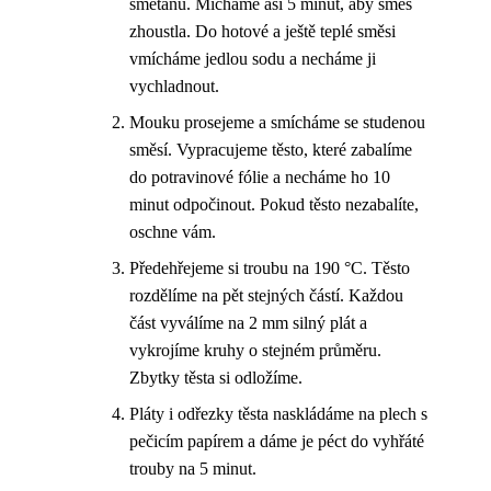
smetanu. Mícháme asi 5 minut, aby směs
zhoustla. Do hotové a ještě teplé směsi
vmícháme jedlou sodu a necháme ji
vychladnout.
Mouku prosejeme a smícháme se studenou
směsí. Vypracujeme těsto, které zabalíme
do potravinové fólie a necháme ho 10
minut odpočinout. Pokud těsto nezabalíte,
oschne vám.
Předehřejeme si troubu na 190 °C. Těsto
rozdělíme na pět stejných částí. Každou
část vyválíme na 2 mm silný plát a
vykrojíme kruhy o stejném průměru.
Zbytky těsta si odložíme.
Pláty i odřezky těsta naskládáme na plech s
pečicím papírem a dáme je péct do vyhřáté
trouby na 5 minut.