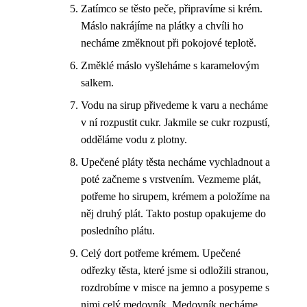
Zatímco se těsto peče, připravíme si krém.
Máslo nakrájíme na plátky a chvíli ho
necháme změknout při pokojové teplotě.
Změklé máslo vyšleháme s karamelovým
salkem.
Vodu na sirup přivedeme k varu a necháme
v ní rozpustit cukr. Jakmile se cukr rozpustí,
odděláme vodu z plotny.
Upečené pláty těsta necháme vychladnout a
poté začneme s vrstvením. Vezmeme plát,
potřeme ho sirupem, krémem a položíme na
něj druhý plát. Takto postup opakujeme do
posledního plátu.
Celý dort potřeme krémem. Upečené
odřezky těsta, které jsme si odložili stranou,
rozdrobíme v misce na jemno a posypeme s
nimi celý medovník. Medovník necháme