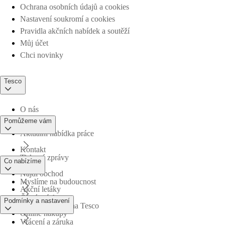
Ochrana osobních údajů a cookies
Nastavení soukromí a cookies
Pravidla akčních nabídek a soutěží
Můj účet
Chci novinky
Tesco
O nás
Pomůžeme vám
Aktuální nabídka práce
Kontakt
Tiskové zprávy
Co nabízíme
Najdi obchod
Myslíme na budoucnost
Akční letáky
Časté otázky
Podmínky a nastavení
Obchodní skupina Tesco
Online nákupy
Vrácení a záruka