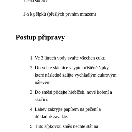
1 celá skořice
1½ kg šípků (přešlých prvním mrazem)
Postup přípravy
Ve 3 litrech vody svařte všechen cukr.
Do velké sklenice vsypte očištěné šípky,
které následně zalijte vychladlým cukrovým
nálevem.
Do směsi přidejte hřebíček, nové koření a
skořici.
Lahev zakryjte papírem na pečení a
důkladně zavažte.
Tuto šípkovou směs nechte stát na