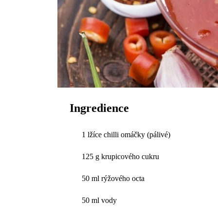
Ingredience
1 lžíce chilli omáčky (pálivé)
125 g krupicového cukru
50 ml rýžového octa
50 ml vody