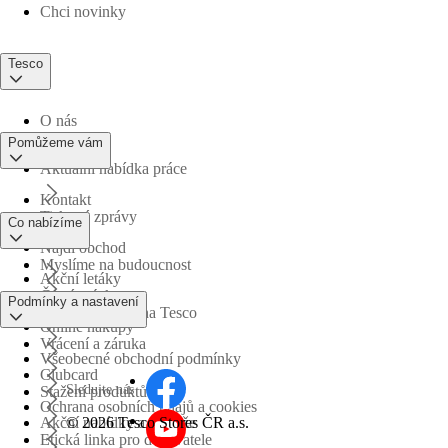
Chci novinky
Tesco
O nás
Pomůžeme vám
Aktuální nabídka práce
Kontakt
Tiskové zprávy
Co nabízíme
Najdi obchod
Myslíme na budoucnost
Akční letáky
Časté otázky
Podmínky a nastavení
Obchodní skupina Tesco
Online nákupy
Vrácení a záruka
Všeobecné obchodní podmínky
Clubcard
Sledujte nás
Stažení produktů
Ochrana osobních údajů a cookies
©
2026 Tesco Stores ČR a.s.
Akční nabídky a soutěže
Etická linka pro dodavatele