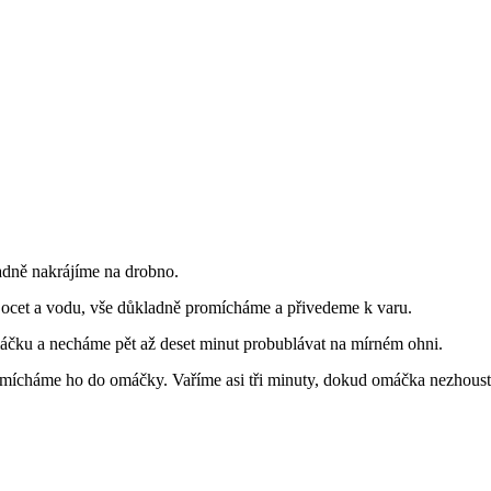
padně nakrájíme na drobno.
ocet a vodu, vše důkladně promícháme a přivedeme k varu.
máčku a necháme pět až deset minut probublávat na mírném ohni.
mícháme ho do omáčky. Vaříme asi tři minuty, dokud omáčka nezhoustn