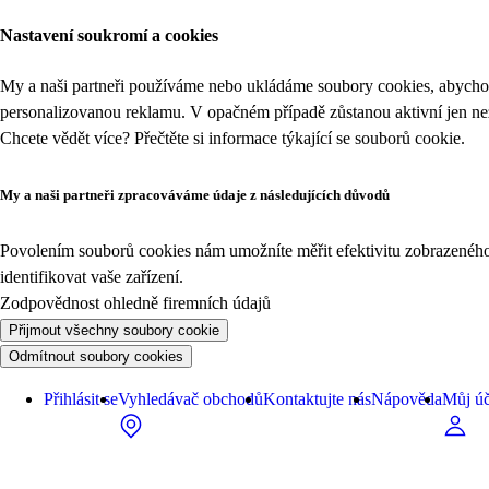
Nastavení soukromí a cookies
My a naši partneři používáme nebo ukládáme soubory cookies, abychom
personalizovanou reklamu. V opačném případě zůstanou aktivní jen n
Chcete vědět více? Přečtěte si informace týkající se
souborů cookie
.
My a naši partneři zpracováváme údaje z následujících důvodů
Povolením souborů cookies nám umožníte měřit efektivitu zobrazeného o
identifikovat vaše zařízení.
Zodpovědnost ohledně firemních údajů
Přijmout všechny soubory cookie
Odmítnout soubory cookies
Přihlásit se
Vyhledávač obchodů
Kontaktujte nás
Nápověda
Můj úč