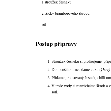
1 stroužek česneku
2 lžičky bramborového škrobu
sůl
Postup přípravy
Stroužek česneku si prolisujeme, pří
Do menšího hrnce dáme cukr, rýžový 
Přidáme prolisovaný česnek, chilli o
V troše vody si rozmícháme škrob a v
solí.