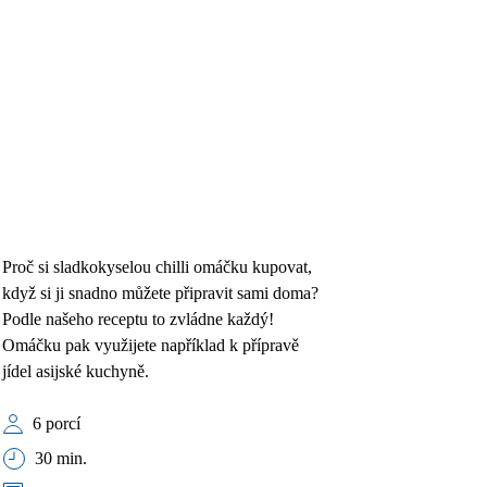
Proč si sladkokyselou chilli omáčku kupovat,
když si ji snadno můžete připravit sami doma?
Podle našeho receptu to zvládne každý!
Omáčku pak využijete například k přípravě
jídel asijské kuchyně.
6 porcí
30 min.