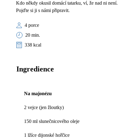
Kdo někdy okusil domácí tatarku, ví, že nad ni není.
Pojďte si ji s námi připravit.
4 porce
20 min.
338 kcal
Ingredience
Na majonézu
2 vejce (jen žloutky)
150 ml slunečnicového oleje
1 lžíce dijonské hořčice