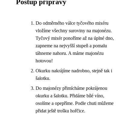
Postup přípravy
Do odměrného válce tyčového mixéru
vložíme všechny suroviny na majonézu.
Tyčový mixér ponoříme až na úplné dno,
zapneme na nejvyšší stupeň a pomalu
táhneme nahoru. A máme majonézu
hotovou!
Okurku nakrájíme nadrobno, stejně tak i
šalotku.
Do majonézy přimícháme pokrájenou
okurku a šalotku. Přidáme bílé víno,
osolíme a opepříme. Podle chuti můžeme
přidat ještě trošku hořčice.