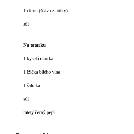
1 citron (šťáva z půlky)
sůl
Na tatarku
1 kyselá okurka
1 lžička bílého vína
1 šalotka
sůl
mletý černý pepř