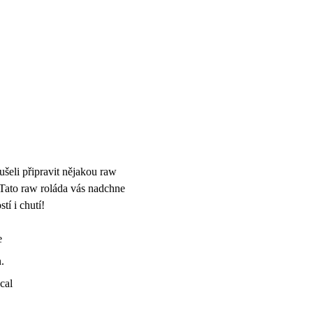
ušeli připravit nějakou raw
 Tato raw roláda vás nadchne
tí i chutí!
e
.
cal