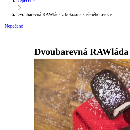
Nepečené
Dvoubarevná RAWláda z kokosu a sušeného ovoce
Nepečené
Dvoubarevná RAWláda z