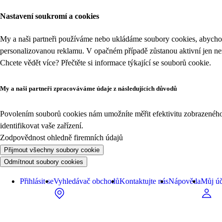
Nastavení soukromí a cookies
My a naši partneři používáme nebo ukládáme soubory cookies, abychom
personalizovanou reklamu. V opačném případě zůstanou aktivní jen n
Chcete vědět více? Přečtěte si informace týkající se
souborů cookie
.
My a naši partneři zpracováváme údaje z následujících důvodů
Povolením souborů cookies nám umožníte měřit efektivitu zobrazeného o
identifikovat vaše zařízení.
Zodpovědnost ohledně firemních údajů
Přijmout všechny soubory cookie
Odmítnout soubory cookies
Přihlásit se
Vyhledávač obchodů
Kontaktujte nás
Nápověda
Můj úč