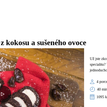
 kokosu a sušeného ovoce
Už jste zko
specialitu?
jednoduchos
4 porc
40 min
1095 k