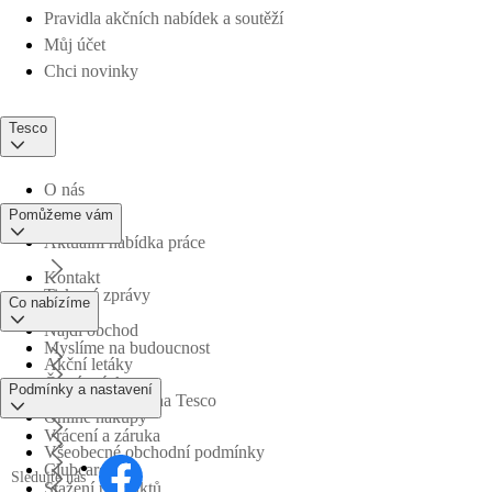
Pravidla akčních nabídek a soutěží
Můj účet
Chci novinky
Tesco
O nás
Pomůžeme vám
Aktuální nabídka práce
Kontakt
Tiskové zprávy
Co nabízíme
Najdi obchod
Myslíme na budoucnost
Akční letáky
Časté otázky
Podmínky a nastavení
Obchodní skupina Tesco
Online nákupy
Vrácení a záruka
Všeobecné obchodní podmínky
Clubcard
Sledujte nás
Stažení produktů