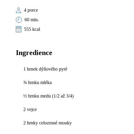
4 porce
60 min.
555 kcal
Ingredience
1 hrnek dýňového pyré
¾ hrnku mléka
½ hrnku medu (1/2 až 3/4)
2 vejce
2 hrnky celozrnné mouky