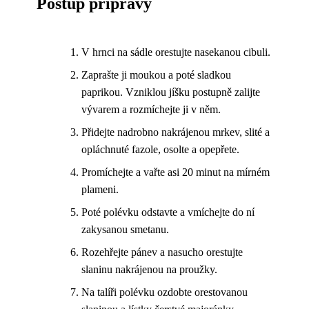
Postup přípravy
V hrnci na sádle orestujte nasekanou cibuli.
Zaprašte ji moukou a poté sladkou
paprikou. Vzniklou jíšku postupně zalijte
vývarem a rozmíchejte ji v něm.
Přidejte nadrobno nakrájenou mrkev, slité a
opláchnuté fazole, osolte a opepřete.
Promíchejte a vařte asi 20 minut na mírném
plameni.
Poté polévku odstavte a vmíchejte do ní
zakysanou smetanu.
Rozehřejte pánev a nasucho orestujte
slaninu nakrájenou na proužky.
Na talíři polévku ozdobte orestovanou