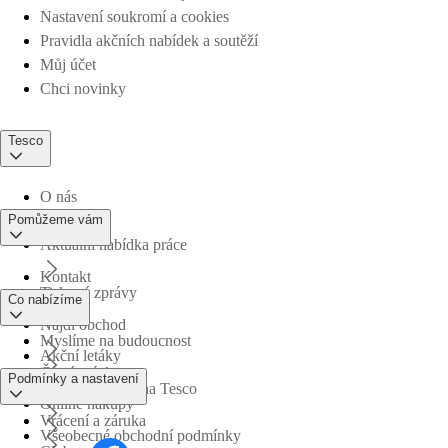
Nastavení soukromí a cookies
Pravidla akčních nabídek a soutěží
Můj účet
Chci novinky
Tesco
O nás
Pomůžeme vám
Aktuální nabídka práce
Kontakt
Tiskové zprávy
Co nabízíme
Najdi obchod
Myslíme na budoucnost
Akční letáky
Časté otázky
Podmínky a nastavení
Obchodní skupina Tesco
Online nákupy
Vrácení a záruka
Všeobecné obchodní podmínky