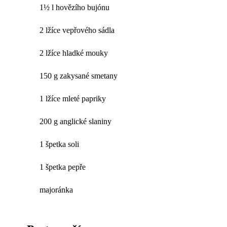
1½ l hovězího bujónu
2 lžíce vepřového sádla
2 lžíce hladké mouky
150 g zakysané smetany
1 lžíce mleté papriky
200 g anglické slaniny
1 špetka soli
1 špetka pepře
majoránka