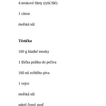
4 treskové filety (rybí filé)
1 citron
mořská sůl
Těstíčko
160 g hladké mouky
1 lžička prášku do pečiva
160 ml světlého piva
1 vejce
mořská sůl
mletý černý pepř