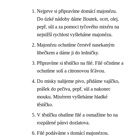
Nejprve si připravíme domácí majonézu.
Do úzké nádoby dáme žloutek, ocet, olej,
pepř, sůl a za pomoci tyčového mixéru na
nejnižší rychlost vyšleháme majonézu.
Majonézu ochutíme čerstvě nasekaným
libečkem a dáme ji do ledničky.
Připravíme si těstíčko na filé. Filé očistíme a
ochutíme solí a citronovou šťávou.
Do misky nalijeme pivo, přidáme vajíčko,
prášek do pečiva, pepř, sůl a nakonec
mouku. Mixérem vyšleháme hladké
těstíčko.
V těstíčku obalíme filé a osmažíme ho na
rozpálené pánvi dozlatova.
Filé podáváme s domácí majonézou.