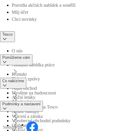
Pravidla akčních nabídek a soutěží
Můj účet
Chci novinky
Tesco
O nás
Pomůžeme vám
Aktuální nabídka práce
Kontakt
Tiskové zprávy
Co nabízíme
Najdi obchod
Myslíme na budoucnost
Akční letáky
Časté otázky
Podmínky a nastavení
Obchodní skupina Tesco
Online nákupy
Vrácení a záruka
Všeobecné obchodní podmínky
Clubcard
Sledujte nás
Stažení produktů