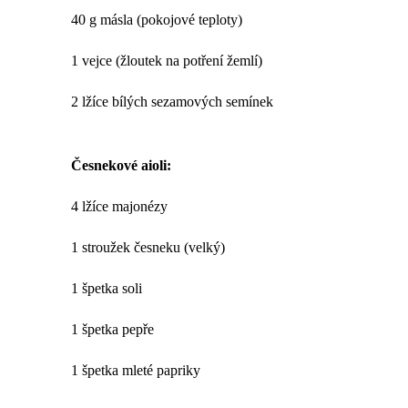
40 g másla (pokojové teploty)
1 vejce (žloutek na potření žemlí)
2 lžíce bílých sezamových semínek
Česnekové aioli:
4 lžíce majonézy
1 stroužek česneku (velký)
1 špetka soli
1 špetka pepře
1 špetka mleté papriky