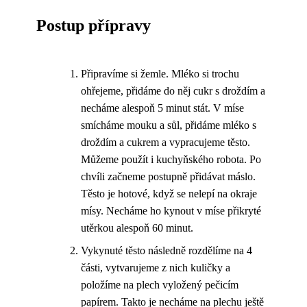
Postup přípravy
Připravíme si žemle. Mléko si trochu
ohřejeme, přidáme do něj cukr s droždím a
necháme alespoň 5 minut stát. V míse
smícháme mouku a sůl, přidáme mléko s
droždím a cukrem a vypracujeme těsto.
Můžeme použít i kuchyňského robota. Po
chvíli začneme postupně přidávat máslo.
Těsto je hotové, když se nelepí na okraje
mísy. Necháme ho kynout v míse přikryté
utěrkou alespoň 60 minut.
Vykynuté těsto následně rozdělíme na 4
části, vytvarujeme z nich kuličky a
položíme na plech vyložený pečicím
papírem. Takto je necháme na plechu ještě