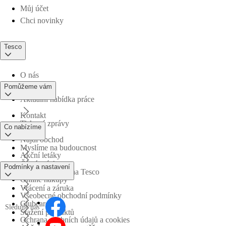
Můj účet
Chci novinky
Tesco
O nás
Pomůžeme vám
Aktuální nabídka práce
Kontakt
Tiskové zprávy
Co nabízíme
Najdi obchod
Myslíme na budoucnost
Akční letáky
Časté otázky
Podmínky a nastavení
Obchodní skupina Tesco
Online nákupy
Vrácení a záruka
Všeobecné obchodní podmínky
Clubcard
Sledujte nás
Stažení produktů
Ochrana osobních údajů a cookies