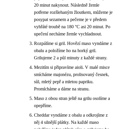
20 minut nakynout. Následně žemle
potřeme rozšlehaným žloutkem, můžeme je
posypat sezamem a pečeme je v předem
vyhřáté troubě na 180 °C asi 20 minut. Po
upečení necháme žemle vychladnout.
Rozpálíme si gril. Hovězí maso vyndáme z
obalu a položíme ho na horký gril.
Grilujeme 2 a půl minuty z každé strany.
Mezitím si připravíme aioli. V malé misce
smícháme majonézu, prolisovaný česnek,
sůl, mletý pepř a mletou papriku.
Promícháme a dáme na stranu.
Maso z obou stran ještě na grilu osolíme a
opepříme.
Cheddar vyndáme z obalu a odkrojíme z
něj 4 silnější plátky. Na každé maso