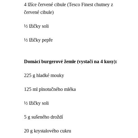
4 lžíce červené cibule (Tesco Finest chutney z
červené cibule)
½ lžičky soli
½ lžičky pepře
Domácí burgerové žemle (vystačí na 4 kusy):
225 g hladké mouky
125 ml plnotučného mléka
½ lžičky soli
5 g sušeného droždí
20 g krystalového cukru