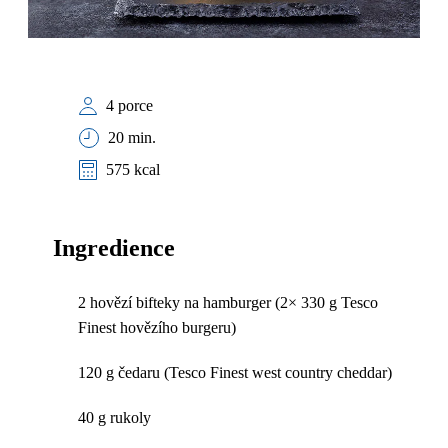
4 porce
20 min.
575 kcal
Ingredience
2 hovězí bifteky na hamburger (2× 330 g Tesco
Finest hovězího burgeru)
120 g čedaru (Tesco Finest west country cheddar)
40 g rukoly