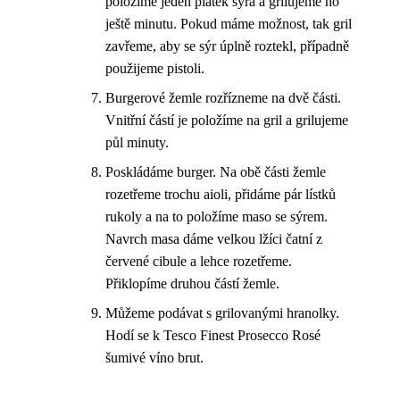
položíme jeden plátek sýra a grilujeme ho
ještě minutu. Pokud máme možnost, tak gril
zavřeme, aby se sýr úplně roztekl, případně
použijeme pistoli.
Burgerové žemle rozřízneme na dvě části.
Vnitřní částí je položíme na gril a grilujeme
půl minuty.
Poskládáme burger. Na obě části žemle
rozetřeme trochu aioli, přidáme pár lístků
rukoly a na to položíme maso se sýrem.
Navrch masa dáme velkou lžíci čatní z
červené cibule a lehce rozetřeme.
Přiklopíme druhou částí žemle.
Můžeme podávat s grilovanými hranolky.
Hodí se k Tesco Finest Prosecco Rosé
šumivé víno brut.