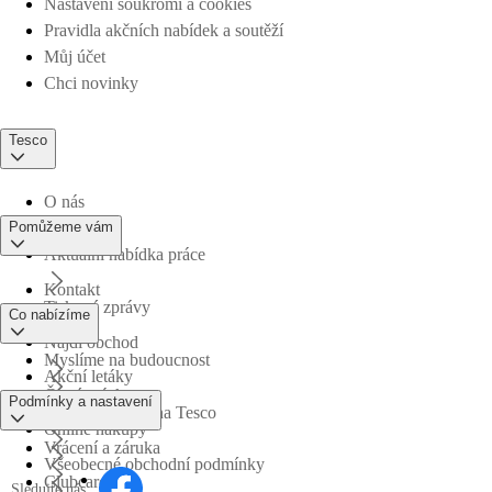
Nastavení soukromí a cookies
Pravidla akčních nabídek a soutěží
Můj účet
Chci novinky
Tesco
O nás
Pomůžeme vám
Aktuální nabídka práce
Kontakt
Tiskové zprávy
Co nabízíme
Najdi obchod
Myslíme na budoucnost
Akční letáky
Časté otázky
Podmínky a nastavení
Obchodní skupina Tesco
Online nákupy
Vrácení a záruka
Všeobecné obchodní podmínky
Clubcard
Sledujte nás