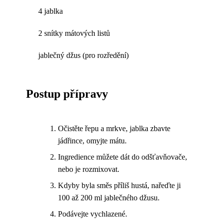
4 jablka
2 snítky mátových listů
jablečný džus (pro rozředění)
Postup přípravy
Očistěte řepu a mrkve, jablka zbavte
jádřince, omyjte mátu.
Ingredience můžete dát do odšťavňovače,
nebo je rozmixovat.
Kdyby byla směs příliš hustá, nařeďte ji
100 až 200 ml jablečného džusu.
Podávejte vychlazené.