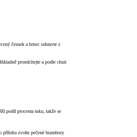
rcený česnek a hrnec odstavte z
důkladně promíchejte a podle chuti
šší podíl procenta tuku, takže se
ko přílohu zvolte pečené brambory