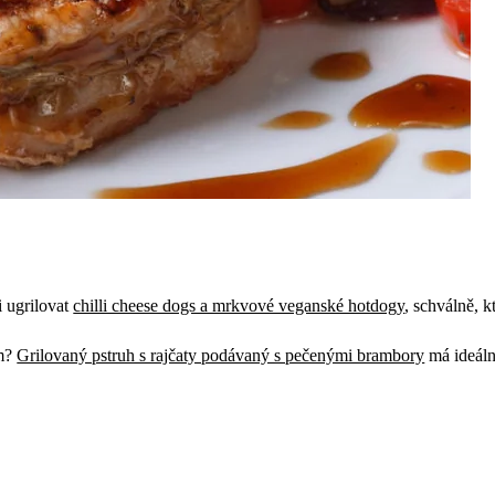
 ugrilovat
chilli cheese dogs a mrkvové veganské hotdogy
, schválně, k
ům?
Grilovaný pstruh s rajčaty podávaný s pečenými brambory
má ideáln