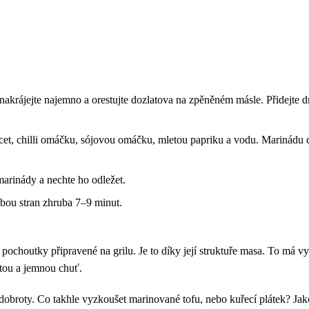
 nakrájejte najemno a orestujte dozlatova na zpěněném másle. Přidejte d
 ocet, chilli omáčku, sójovou omáčku, mletou papriku a vodu. Marinádu 
arinády a nechte ho odležet.
 obou stran zhruba 7–9 minut.
 pochoutky připravené na grilu. Je to díky její struktuře masa. To má vy
atou a jemnou chuť.
 dobroty. Co takhle vyzkoušet marinované tofu, nebo kuřecí plátek? Ja