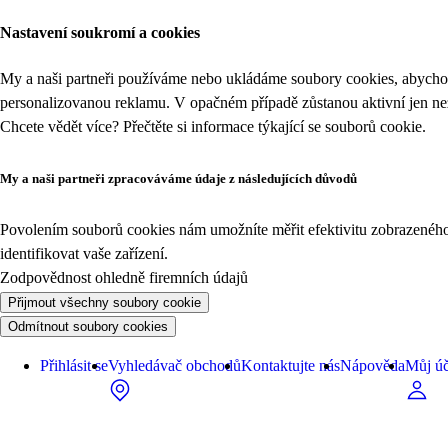
Nastavení soukromí a cookies
My a naši partneři používáme nebo ukládáme soubory cookies, abychom
personalizovanou reklamu. V opačném případě zůstanou aktivní jen n
Chcete vědět více? Přečtěte si informace týkající se
souborů cookie
.
My a naši partneři zpracováváme údaje z následujících důvodů
Povolením souborů cookies nám umožníte měřit efektivitu zobrazeného o
identifikovat vaše zařízení.
Zodpovědnost ohledně firemních údajů
Přijmout všechny soubory cookie
Odmítnout soubory cookies
Přihlásit se
Vyhledávač obchodů
Kontaktujte nás
Nápověda
Můj úč