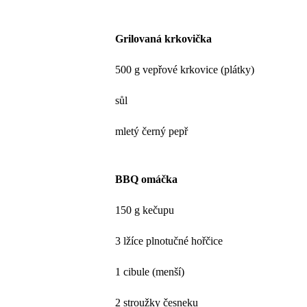
Grilovaná krkovička
500 g vepřové krkovice (plátky)
sůl
mletý černý pepř
BBQ omáčka
150 g kečupu
3 lžíce plnotučné hořčice
1 cibule (menší)
2 stroužky česneku