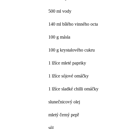
500 ml vody
140 ml bílého vinného octa
100 g másla
100 g krystalového cukru
1 lžíce mleté papriky
1 lžíce sójové omáčky
1 lžíce sladké chilli omáčky
slunečnicový olej
mletý černý pepř
sůl