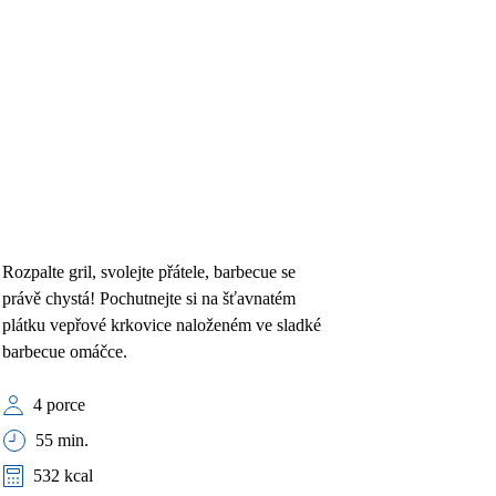
Rozpalte gril, svolejte přátele, barbecue se
právě chystá! Pochutnejte si na šťavnatém
plátku vepřové krkovice naloženém ve sladké
barbecue omáčce.
4 porce
55 min.
532 kcal