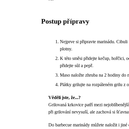
Postup přípravy
Nejprve si připravte marinádu. Cibuli
plotny.
K této směsi přidejte kečup, hořčici,
přidejte sůl a pepř.
Maso naložte zhruba na 2 hodiny do m
Plátky grilujte na rozpáleném grilu z
Věděli jste, že...?
Grilovaná krkovice patří mezi nejoblíbenější
při grilování nevysuší, ale zachová si šťavn
Do barbecue marinády můžete naložit i jiné