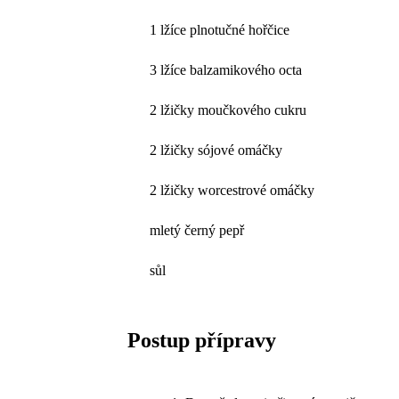
1 lžíce plnotučné hořčice
3 lžíce balzamikového octa
2 lžičky moučkového cukru
2 lžičky sójové omáčky
2 lžičky worcestrové omáčky
mletý černý pepř
sůl
Postup přípravy