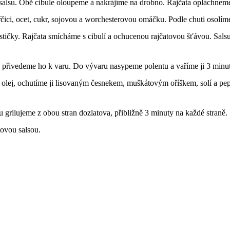
 salsu. Obě cibule oloupeme a nakrájíme na drobno. Rajčata opláchnem
čici, ocet, cukr, sojovou a worchesterovou omáčku. Podle chuti osolím
stičky. Rajčata smícháme s cibulí a ochucenou rajčatovou šťávou. Salsu
 přivedeme ho k varu. Do vývaru nasypeme polentu a vaříme ji 3 minu
olej, ochutíme ji lisovaným česnekem, muškátovým oříškem, solí a pe
u grilujeme z obou stran dozlatova, přibližně 3 minuty na každé straně.
ovou salsou.