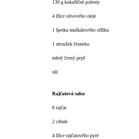
130 g kukuřičné polenty
4 lžíce olivového oleje
1 špetka muškátového oříšku
1 stroužek česneku
mletý černý pepř
sůl
Rajčatová salsa
8 rajčat
2 cibule
4 lžíce rajčatového pyré