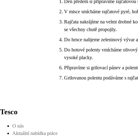
Den předem si připravíme rajčatovou
V misce smícháme rajčatové pyré, hoř
Rajčata nakrájíme na velmi drobné ko
se všechny chutě propojily.
Do hrnce nalijeme zeleninový vývar a
Do hotové polenty vmícháme olivový 
vysoké placky.
Připravíme si grilovací pánev a polent
Grilovanou polentu podáváme s rajčat
Tesco
O nás
Aktuální nabídka práce