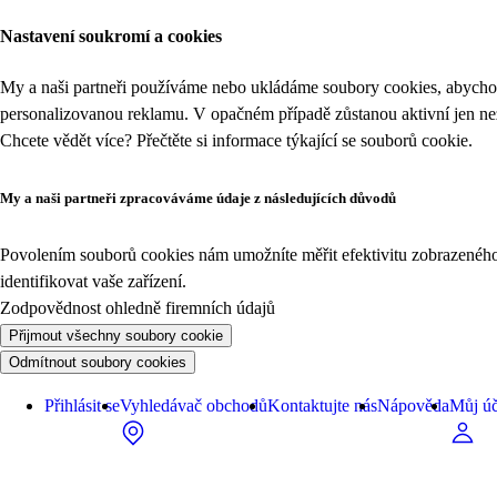
Nastavení soukromí a cookies
My a naši partneři používáme nebo ukládáme soubory cookies, abychom
personalizovanou reklamu. V opačném případě zůstanou aktivní jen n
Chcete vědět více? Přečtěte si informace týkající se
souborů cookie
.
My a naši partneři zpracováváme údaje z následujících důvodů
Povolením souborů cookies nám umožníte měřit efektivitu zobrazeného o
identifikovat vaše zařízení.
Zodpovědnost ohledně firemních údajů
Přijmout všechny soubory cookie
Odmítnout soubory cookies
Přihlásit se
Vyhledávač obchodů
Kontaktujte nás
Nápověda
Můj úč