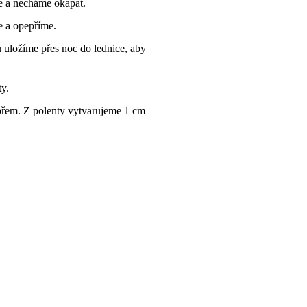
e a necháme okapat.
e a opepříme.
 uložíme přes noc do lednice, aby
ty.
přem. Z polenty vytvarujeme 1 cm