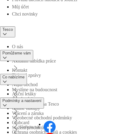
Můj účet
Chci novinky
Tesco
O nás
Pomůžeme vám
Aktuální nabídka práce
Kontakt
Tiskové zprávy
Co nabízíme
Najdi obchod
Myslíme na budoucnost
Akční letáky
Časté otázky
Podmínky a nastavení
Obchodní skupina Tesco
Online nákupy
Vrácení a záruka
Všeobecné obchodní podmínky
Clubcard
Sledujte nás
Stažení produktů
Ochrana osobních údajů a cookies