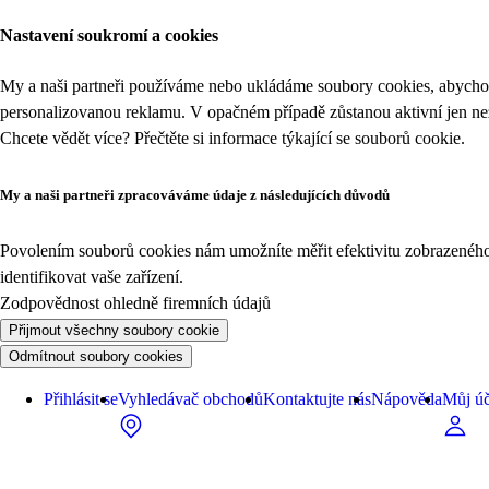
Nastavení soukromí a cookies
My a naši partneři používáme nebo ukládáme soubory cookies, abychom
personalizovanou reklamu. V opačném případě zůstanou aktivní jen n
Chcete vědět více? Přečtěte si informace týkající se
souborů cookie
.
My a naši partneři zpracováváme údaje z následujících důvodů
Povolením souborů cookies nám umožníte měřit efektivitu zobrazeného o
identifikovat vaše zařízení.
Zodpovědnost ohledně firemních údajů
Přijmout všechny soubory cookie
Odmítnout soubory cookies
Přihlásit se
Vyhledávač obchodů
Kontaktujte nás
Nápověda
Můj úč