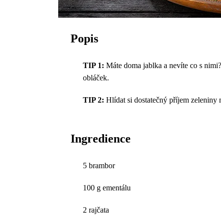
Popis
TIP 1:
Máte doma jablka a nevíte co s nimi?
obláček.
TIP 2:
Hlídat si dostatečný příjem zeleniny
Ingredience
5 brambor
100 g ementálu
2 rajčata