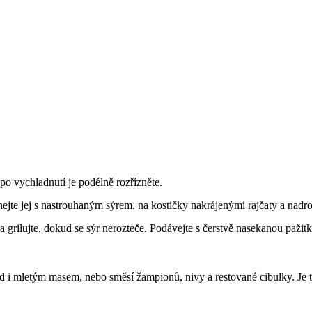
o vychladnutí je podélně rozřízněte.
hejte jej s nastrouhaným sýrem, na kostičky nakrájenými rajčaty a nadr
a grilujte, dokud se sýr nerozteče. Podávejte s čerstvě nasekanou pažit
 i mletým masem, nebo směsí žampionů, nivy a restované cibulky. Je to