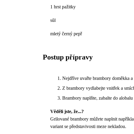
1 hrst pažitky
sůl
mletý černý pepř
Postup přípravy
Nejdříve uvařte brambory doměkka a p
Z brambory vydlabejte vnitřek a smíc
Brambory naplňte, zabalte do alobalu 
Věděli jste, že...?
Grilované brambory můžete naplnit například
variant se představivosti meze nekladou.