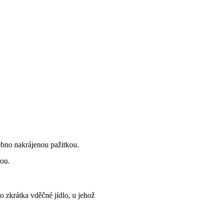
obno nakrájenou pažitkou.
kou.
 zkrátka vděčné jídlo, u jehož