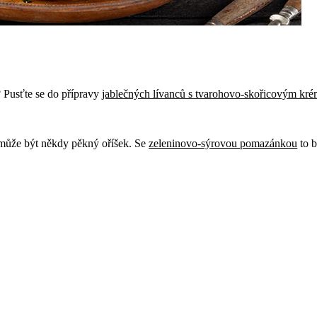
 Pusťte se do přípravy
jablečných lívanců s tvarohovo-skořicovým kr
 může být někdy pěkný oříšek. Se
zeleninovo-sýrovou pomazánkou
to b