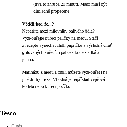
(trvá to zhruba 20 minut). Maso musí být
důkladně propečené.
Věděli jste, že...?
Nepatříte mezi milovníky pálivého jídla?
Vyzkoušejte kuřecí paličky na medu. Stačí
z receptu vynechat chilli papričku a výsledná chuť
grilovaných kuřecích paliček bude sladká a
jemná.
Marinádu z medu a chilli můžete vyzkoušet i na
jiné druhy masa. Vhodná je například vepřová
kotleta nebo kuřecí prsíčko.
Tesco
O nás