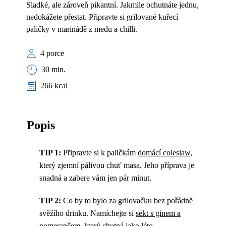
Sladké, ale zároveň pikantní. Jakmile ochutnáte jednu,
nedokážete přestat. Připravte si grilované kuřecí
paličky v marinádě z medu a chilli.
4 porce
30 min.
266 kcal
Popis
TIP 1:
Připravte si k paličkám
domácí coleslaw
,
který zjemní pálivou chuť masa. Jeho příprava je
snadná a zabere vám jen pár minut.
TIP 2:
Co by to bylo za grilovačku bez pořádně
svěžího drinku. Namíchejte si
sekt s ginem a
pomerančem
, který chutná jako léto.