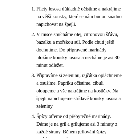
Filety lososa důkladně očistíme a nakrájíme
na větší kousky, které se nám budou snadno
napichovat na špejli.
V misce smícháme olej, citronovou šťávu,
bazalku a mořskou sůl. Podle chuti ještě
dochutíme. Do připravené marinády
uložíme kousky lososa a necháme je asi 30
minut odležet.
Připravíme si zeleninu, rajčátka opláchneme
a osušíme. Papriku očistíme, cibuli
oloupeme a vše nakrájíme na kostičky. Na
špejli napichujeme střídavě kousky lososa a
zeleniny.
Špízy otřeme od přebytečné marinády.
Dáme je na gril a grilujeme asi 3 minuty z
každé strany. Během grilování špízy