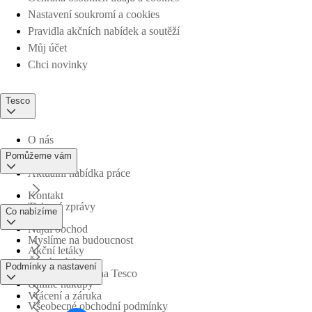
Nastavení soukromí a cookies
Pravidla akčních nabídek a soutěží
Můj účet
Chci novinky
Tesco
O nás
Pomůžeme vám
Aktuální nabídka práce
Kontakt
Tiskové zprávy
Co nabízíme
Najdi obchod
Myslíme na budoucnost
Akční letáky
Časté otázky
Podmínky a nastavení
Obchodní skupina Tesco
Online nákupy
Vrácení a záruka
Všeobecné obchodní podmínky