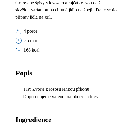
Grilované špízy s lososem a rajčátky jsou další
skvělou variantou na chutné jídlo na špejli. Dejte se do
příprav jídla na gril.
4 porce
25 min.
168 kcal
Popis
TIP: Zvolte k lososu lehkou přílohu.
Doporučujeme vařené brambory a chřest.
Ingredience