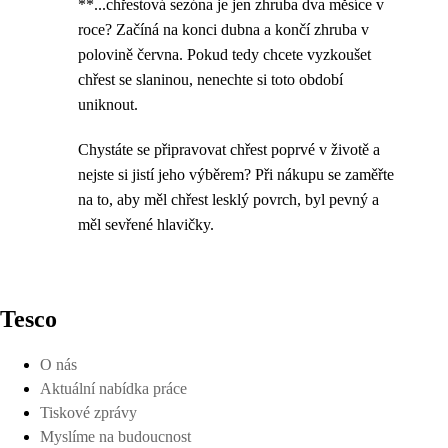
**...chřestová sezóna je jen zhruba dva měsíce v
roce? Začíná na konci dubna a končí zhruba v
polovině června. Pokud tedy chcete vyzkoušet
chřest se slaninou, nenechte si toto období
uniknout.
Chystáte se připravovat chřest poprvé v životě a
nejste si jistí jeho výběrem? Při nákupu se zaměřte
na to, aby měl chřest lesklý povrch, byl pevný a
měl sevřené hlavičky.
Tesco
O nás
Aktuální nabídka práce
Tiskové zprávy
Myslíme na budoucnost