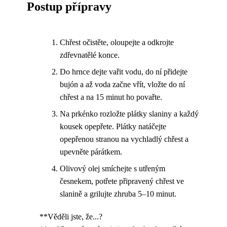
Postup přípravy
Chřest očistěte, oloupejte a odkrojte
zdřevnatělé konce.
Do hrnce dejte vařit vodu, do ní přidejte
bujón a až voda začne vřít, vložte do ní
chřest a na 15 minut ho povařte.
Na prkénko rozložte plátky slaniny a každý
kousek opepřete. Plátky natáčejte
opepřenou stranou na vychladlý chřest a
upevněte párátkem.
Olivový olej smíchejte s utřeným
česnekem, potřete připravený chřest ve
slanině a grilujte zhruba 5–10 minut.
**Věděli jste, že...?