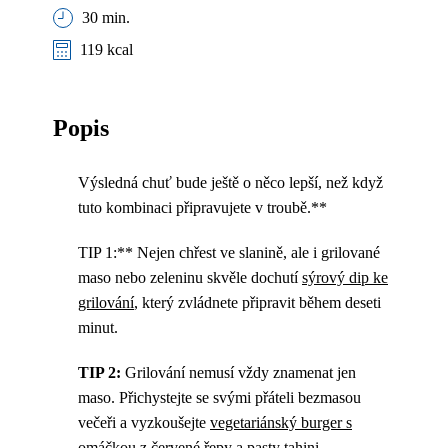
30 min.
119 kcal
Popis
Výsledná chuť bude ještě o něco lepší, než když
tuto kombinaci připravujete v troubě.**
TIP 1:** Nejen chřest ve slanině, ale i grilované
maso nebo zeleninu skvěle dochutí
sýrový dip ke
grilování
, který zvládnete připravit během deseti
minut.
TIP 2:
Grilování nemusí vždy znamenat jen
maso. Přichystejte se svými přáteli bezmasou
večeři a vyzkoušejte
vegetariánský burger s
omáčkou z červené řepy a pasty tahini
.