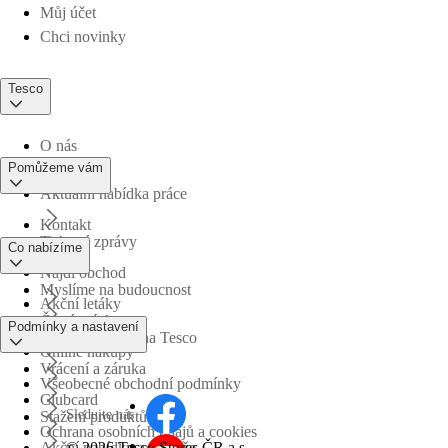
Můj účet
Chci novinky
Tesco
O nás
Pomůžeme vám
Aktuální nabídka práce
Kontakt
Tiskové zprávy
Co nabízíme
Najdi obchod
Myslíme na budoucnost
Akční letáky
Časté otázky
Podmínky a nastavení
Obchodní skupina Tesco
Online nákupy
Vrácení a záruka
Všeobecné obchodní podmínky
Clubcard
Sledujte nás
Stažení produktů
Ochrana osobních údajů a cookies
©
2026 Tesco Stores ČR a.s.
Akční nabídky a soutěže