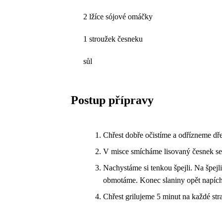
2 lžíce sójové omáčky
1 stroužek česneku
sůl
Postup přípravy
Chřest dobře očistíme a odřízneme dř
V misce smícháme lisovaný česnek se
Nachystáme si tenkou špejli. Na špejl
obmotáme. Konec slaniny opět napích
Chřest grilujeme 5 minut na každé str