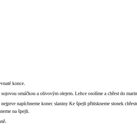
evnaté konce.
 sojovou omáčkou a olivovým olejem. Lehce osolíme a chřest do mari
i nejprve napíchneme konec slaniny Ke špejli přitiskneme stonek chřestu
neme na špejli.
aně.