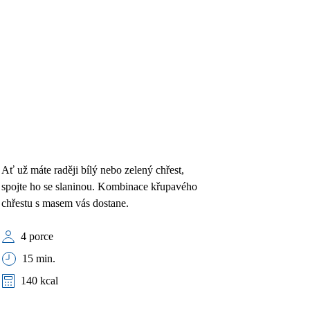
Ať už máte raději bílý nebo zelený chřest,
spojte ho se slaninou. Kombinace křupavého
chřestu s masem vás dostane.
4 porce
15 min.
140 kcal