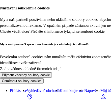
Nastavení soukromí a cookies
My a naši partneři používáme nebo ukládáme soubory cookies, abychom
personalizovanou reklamu. V opačném případě zůstanou aktivní jen n
Chcete vědět více? Přečtěte si informace týkající se
souborů cookie
.
My a naši partneři zpracováváme údaje z následujících důvodů
Povolením souborů cookies nám umožníte měřit efektivitu zobrazeného o
identifikovat vaše zařízení.
Zodpovědnost ohledně firemních údajů
Přijmout všechny soubory cookie
Odmítnout soubory cookies
Přihlásit se
Vyhledávač obchodů
Kontaktujte nás
Nápověda
Můj úč