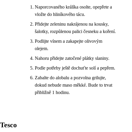
Naporcovaného králíka osolte, opepřete a
vložte do hliníkového tácu.
Přidejte zeleninu nakrájenou na kousky,
šalotky, rozpůlenou palici česneku a koření.
Podlijte vínem a zakapejte olivovým
olejem.
Nahoru přidejte zatočené plátky slaniny.
Podle potřeby ještě dochuťte solí a pepřem.
Zabalte do alobalu a pozvolna grilujte,
dokud nebude maso měkké. Bude to trvat
přibližně 1 hodinu.
Tesco