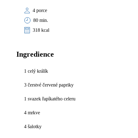
4 porce
80 min.
318 kcal
Ingredience
1 celý králík
3 čerstvé červené papriky
1 svazek řapíkatého celeru
4 mrkve
4 šalotky