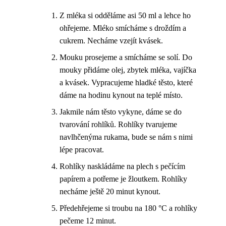
Z mléka si odděláme asi 50 ml a lehce ho
ohřejeme. Mléko smícháme s droždím a
cukrem. Necháme vzejít kvásek.
Mouku prosejeme a smícháme se solí. Do
mouky přidáme olej, zbytek mléka, vajíčka
a kvásek. Vypracujeme hladké těsto, které
dáme na hodinu kynout na teplé místo.
Jakmile nám těsto vykyne, dáme se do
tvarování rohlíků. Rohlíky tvarujeme
navlhčenýma rukama, bude se nám s nimi
lépe pracovat.
Rohlíky naskládáme na plech s pečícím
papírem a potřeme je žloutkem. Rohlíky
necháme ještě 20 minut kynout.
Předehřejeme si troubu na 180 °C a rohlíky
pečeme 12 minut.