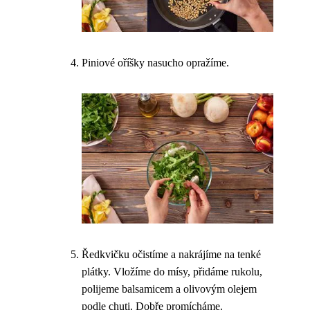
Piniové oříšky nasucho opražíme.
Ředkvičku očistíme a nakrájíme na tenké
plátky. Vložíme do mísy, přidáme rukolu,
polijeme balsamicem a olivovým olejem
podle chuti. Dobře promícháme.