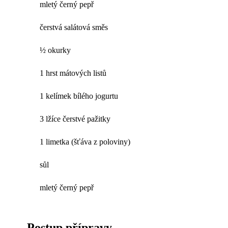
mletý černý pepř
čerstvá salátová směs
½ okurky
1 hrst mátových listů
1 kelímek bílého jogurtu
3 lžíce čerstvé pažitky
1 limetka (šťáva z poloviny)
sůl
mletý černý pepř
Postup přípravy