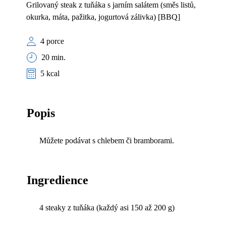
Grilovaný steak z tuňáka s jarním salátem (směs listů,
okurka, máta, pažitka, jogurtová zálivka) [BBQ]
4 porce
20 min.
5 kcal
Popis
Můžete podávat s chlebem či bramborami.
Ingredience
4 steaky z tuňáka (každý asi 150 až 200 g)