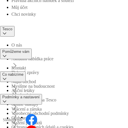
Pravidla akčních nabídek a soutěží
Můj účet
Chci novinky
Tesco
O nás
Pomůžeme vám
Aktuální nabídka práce
Kontakt
Tiskové zprávy
Co nabízíme
Najdi obchod
Myslíme na budoucnost
Akční letáky
Časté otázky
Podmínky a nastavení
Obchodní skupina Tesco
Online nákupy
Vrácení a záruka
Všeobecné obchodní podmínky
Clubcard
Sledujte nás
Stažení produktů
Ochrana osobních údajů a cookies