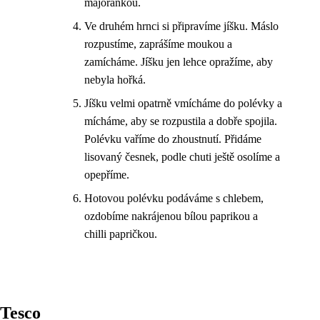
majoránkou.
Ve druhém hrnci si připravíme jíšku. Máslo
rozpustíme, zaprášíme moukou a
zamícháme. Jíšku jen lehce opražíme, aby
nebyla hořká.
Jíšku velmi opatrně vmícháme do polévky a
mícháme, aby se rozpustila a dobře spojila.
Polévku vaříme do zhoustnutí. Přidáme
lisovaný česnek, podle chuti ještě osolíme a
opepříme.
Hotovou polévku podáváme s chlebem,
ozdobíme nakrájenou bílou paprikou a
chilli papričkou.
Tesco