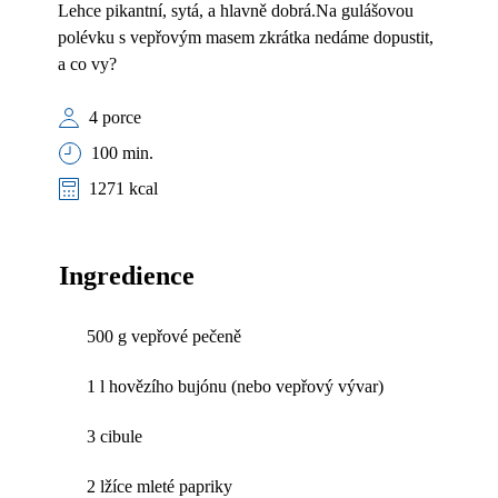
Lehce pikantní, sytá, a hlavně dobrá.Na gulášovou
polévku s vepřovým masem zkrátka nedáme dopustit,
a co vy?
4 porce
100 min.
1271 kcal
Ingredience
500 g vepřové pečeně
1 l hovězího bujónu (nebo vepřový vývar)
3 cibule
2 lžíce mleté papriky