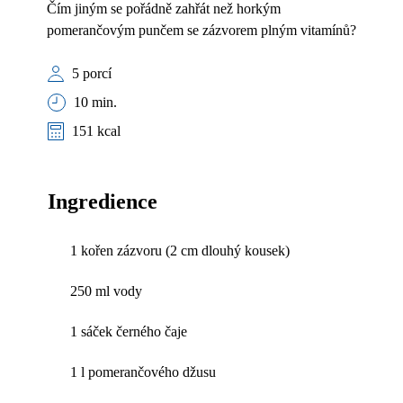
Čím jiným se pořádně zahřát než horkým
pomerančovým punčem se zázvorem plným vitamínů?
5 porcí
10 min.
151 kcal
Ingredience
1 kořen zázvoru (2 cm dlouhý kousek)
250 ml vody
1 sáček černého čaje
1 l pomerančového džusu