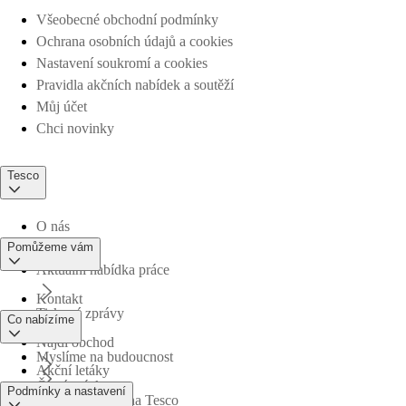
Všeobecné obchodní podmínky
Ochrana osobních údajů a cookies
Nastavení soukromí a cookies
Pravidla akčních nabídek a soutěží
Můj účet
Chci novinky
Tesco
O nás
Pomůžeme vám
Aktuální nabídka práce
Kontakt
Tiskové zprávy
Co nabízíme
Najdi obchod
Myslíme na budoucnost
Akční letáky
Časté otázky
Podmínky a nastavení
Obchodní skupina Tesco