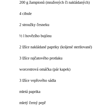
200 g žampionů (mražených či nakládaných)
4 cibule
2 stroužky česneku
½ l hovězího bujónu
2 lžíce nakládané papriky (krájené sterilované)
3 lžíce rajčatového protlaku
worcestrová omáčka (pár kapek)
3 lžíce vepřového sádla
mletá paprika
mletý černý pepř