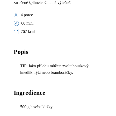
zaručeně šplhnete. Chutná výtečně!
4 porce
60 min.
767 kcal
Popis
TIP: Jako přílohu můžete zvolit houskový
knedlík, rýži nebo bramboráčky.
Ingredience
500 g hovězí kližky