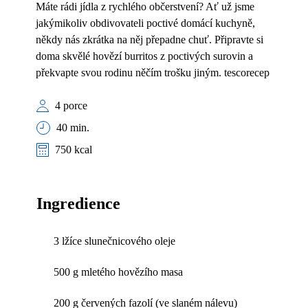
Máte rádi jídla z rychlého občerstvení? Ať už jsme
jakýmikoliv obdivovateli poctivé domácí kuchyně,
někdy nás zkrátka na něj přepadne chuť. Připravte si
doma skvělé hovězí burritos z poctivých surovin a
překvapte svou rodinu něčím trošku jiným. tescorecep
4 porce
40 min.
750 kcal
Ingredience
3 lžíce slunečnicového oleje
500 g mletého hovězího masa
200 g červených fazolí (ve slaném nálevu)