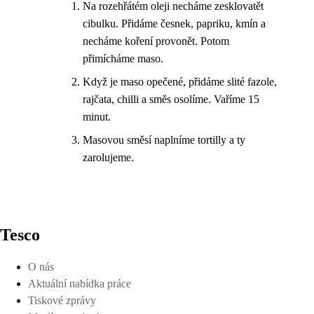
Na rozehřátém oleji necháme zesklovatět
cibulku. Přidáme česnek, papriku, kmín a
necháme koření provonět. Potom
přimícháme maso.
Když je maso opečené, přidáme slité fazole,
rajčata, chilli a směs osolíme. Vaříme 15
minut.
Masovou směsí naplníme tortilly a ty
zarolujeme.
Tesco
O nás
Aktuální nabídka práce
Tiskové zprávy