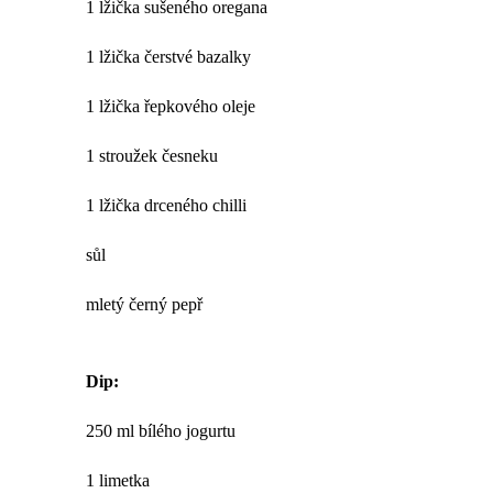
1 lžička sušeného oregana
1 lžička čerstvé bazalky
1 lžička řepkového oleje
1 stroužek česneku
1 lžička drceného chilli
sůl
mletý černý pepř
Dip:
250 ml bílého jogurtu
1 limetka