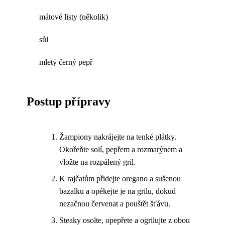
mátové listy (několik)
sůl
mletý černý pepř
Postup přípravy
Žampiony nakrájejte na tenké plátky.
Okořeňte solí, pepřem a rozmarýnem a
vložte na rozpálený gril.
K rajčatům přidejte oregano a sušenou
bazalku a opékejte je na grilu, dokud
nezačnou červenat a pouštět šťávu.
Steaky osolte, opepřete a ogrilujte z obou