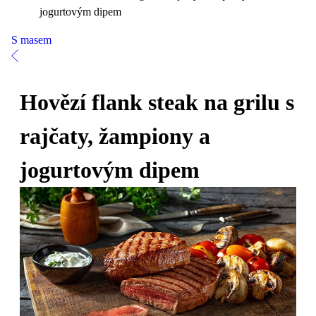
jogurtovým dipem
S masem
Hovězí flank steak na grilu s
rajčaty, žampiony a
jogurtovým dipem