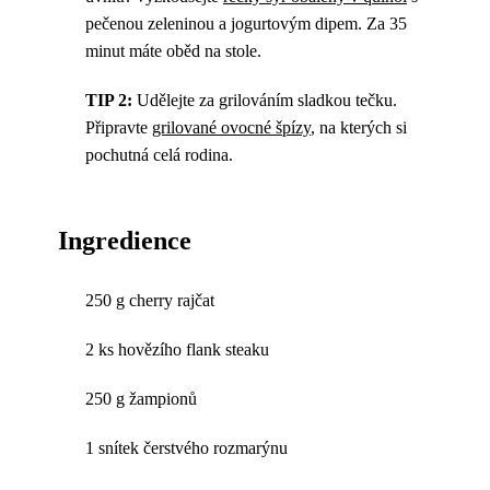
pečenou zeleninou a jogurtovým dipem. Za 35
minut máte oběd na stole.
TIP 2:
Udělejte za grilováním sladkou tečku.
Připravte
grilované ovocné špízy
, na kterých si
pochutná celá rodina.
Ingredience
250 g cherry rajčat
2 ks hovězího flank steaku
250 g žampionů
1 snítek čerstvého rozmarýnu