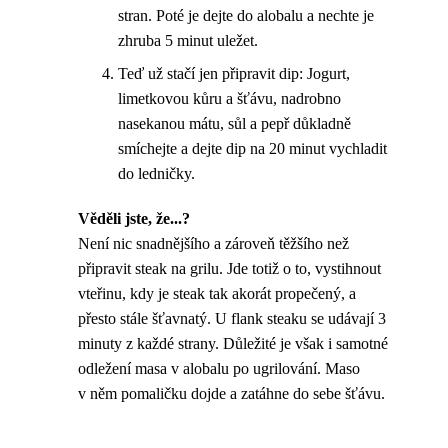
stran. Poté je dejte do alobalu a nechte je
zhruba 5 minut uležet.
Teď už stačí jen připravit dip: Jogurt,
limetkovou kůru a šťávu, nadrobno
nasekanou mátu, sůl a pepř důkladně
smíchejte a dejte dip na 20 minut vychladit
do ledničky.
Věděli jste, že...?
Není nic snadnějšího a zároveň těžšího než
připravit steak na grilu. Jde totiž o to, vystihnout
vteřinu, kdy je steak tak akorát propečený, a
přesto stále šťavnatý. U flank steaku se udávají 3
minuty z každé strany. Důležité je však i samotné
odležení masa v alobalu po ugrilování. Maso
v něm pomaličku dojde a zatáhne do sebe šťávu.