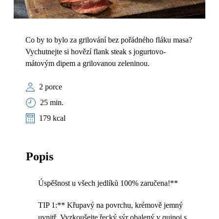
Co by to bylo za grilování bez pořádného fláku masa?
Vychutnejte si hovězí flank steak s jogurtovo-
mátovým dipem a grilovanou zeleninou.
2 porce
25 min.
179 kcal
Popis
Úspěšnost u všech jedlíků 100% zaručena!**
TIP 1:** Křupavý na povrchu, krémově jemný
uvnitř. Vyzkoušejte
řecký sýr obalený v quinoi
s