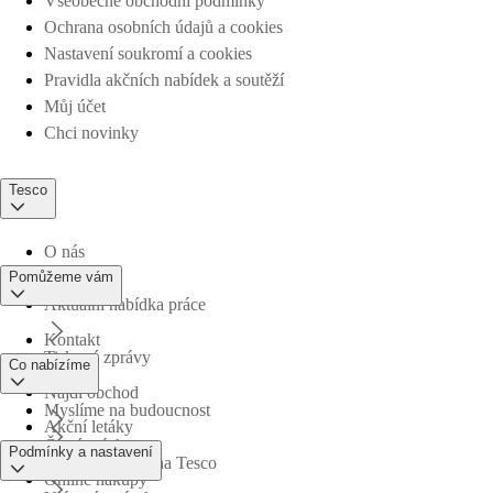
Všeobecné obchodní podmínky
Ochrana osobních údajů a cookies
Nastavení soukromí a cookies
Pravidla akčních nabídek a soutěží
Můj účet
Chci novinky
Tesco
O nás
Pomůžeme vám
Aktuální nabídka práce
Kontakt
Tiskové zprávy
Co nabízíme
Najdi obchod
Myslíme na budoucnost
Akční letáky
Časté otázky
Podmínky a nastavení
Obchodní skupina Tesco
Online nákupy