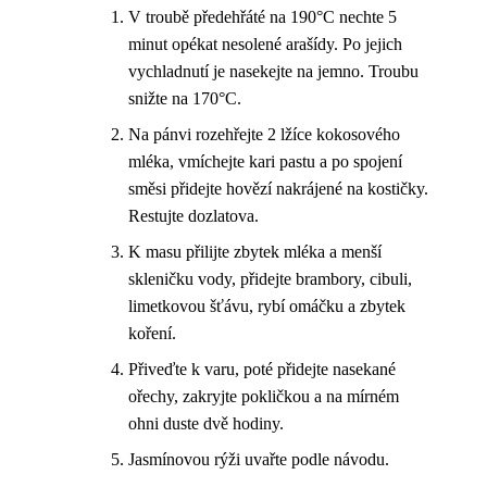
V troubě předehřáté na 190°C nechte 5
minut opékat nesolené arašídy. Po jejich
vychladnutí je nasekejte na jemno. Troubu
snižte na 170°C.
Na pánvi rozehřejte 2 lžíce kokosového
mléka, vmíchejte kari pastu a po spojení
směsi přidejte hovězí nakrájené na kostičky.
Restujte dozlatova.
K masu přilijte zbytek mléka a menší
skleničku vody, přidejte brambory, cibuli,
limetkovou šťávu, rybí omáčku a zbytek
koření.
Přiveďte k varu, poté přidejte nasekané
ořechy, zakryjte pokličkou a na mírném
ohni duste dvě hodiny.
Jasmínovou rýži uvařte podle návodu.