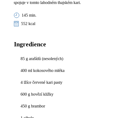
spojuje v tomto lahodném thajském kari.
145 min.
552 kcal
Ingredience
85 g arašídů (nesolených)
400 ml kokosového mléka
4 lžíce červené kari pasty
600 g hovězí kližky
450 g brambor
1 cibule