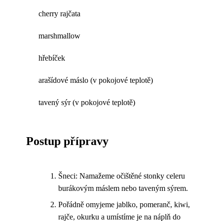
cherry rajčata
marshmallow
hřebíček
arašídové máslo (v pokojové teplotě)
tavený sýr (v pokojové teplotě)
Postup přípravy
Šneci: Namažeme očištěné stonky celeru
burákovým máslem nebo taveným sýrem.
Pořádně omyjeme jablko, pomeranč, kiwi,
rajče, okurku a umístíme je na náplň do