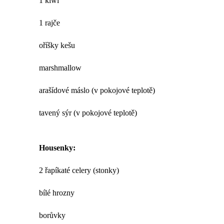
1 kiwi
1 rajče
oříšky kešu
marshmallow
arašídové máslo (v pokojové teplotě)
tavený sýr (v pokojové teplotě)
Housenky:
2 řapíkaté celery (stonky)
bílé hrozny
borůvky