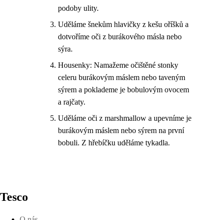
podoby ulity.
Uděláme šnekům hlavičky z kešu oříšků a
dotvoříme oči z burákového másla nebo
sýra.
Housenky: Namažeme očištěné stonky
celeru burákovým máslem nebo taveným
sýrem a poklademe je bobulovým ovocem
a rajčaty.
Uděláme oči z marshmallow a upevníme je
burákovým máslem nebo sýrem na první
bobuli. Z hřebíčku uděláme tykadla.
Tesco
O nás