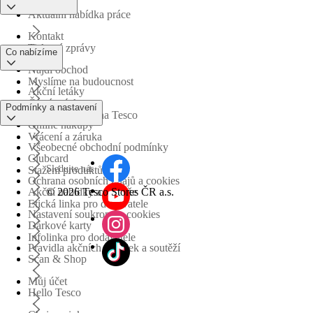
Aktuální nabídka práce
Kontakt
Tiskové zprávy
Co nabízíme
Najdi obchod
Myslíme na budoucnost
Akční letáky
Časté otázky
Podmínky a nastavení
Obchodní skupina Tesco
Online nákupy
Vrácení a záruka
Všeobecné obchodní podmínky
Clubcard
Sledujte nás
Stažení produktů
Ochrana osobních údajů a cookies
©
2026 Tesco Stores ČR a.s.
Akční nabídky a soutěže
Etická linka pro dodavatele
Nastavení soukromí a cookies
Dárkové karty
Infolinka pro dodavatele
Pravidla akčních nabídek a soutěží
Scan & Shop
Můj účet
Hello Tesco