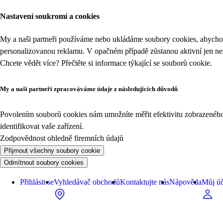
Nastavení soukromí a cookies
My a naši partneři používáme nebo ukládáme soubory cookies, abychom
personalizovanou reklamu. V opačném případě zůstanou aktivní jen n
Chcete vědět více? Přečtěte si informace týkající se
souborů cookie
.
My a naši partneři zpracováváme údaje z následujících důvodů
Povolením souborů cookies nám umožníte měřit efektivitu zobrazeného o
identifikovat vaše zařízení.
Zodpovědnost ohledně firemních údajů
Přijmout všechny soubory cookie
Odmítnout soubory cookies
Přihlásit se
Vyhledávač obchodů
Kontaktujte nás
Nápověda
Můj úč