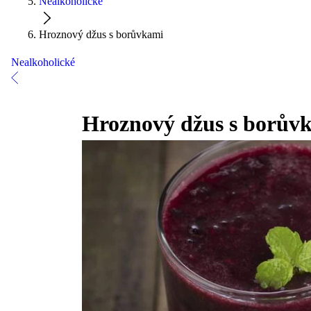
Nealkoholické
Hroznový džus s borůvkami
Nealkoholické
Hroznový džus s borův