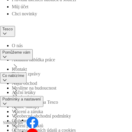
Můj účet
Chci novinky
Tesco
O nás
Pomůžeme vám
Aktuální nabídka práce
Kontakt
Tiskové zprávy
Co nabízíme
Najdi obchod
Myslíme na budoucnost
Akční letáky
Časté otázky
Podmínky a nastavení
Obchodní skupina Tesco
Online nákupy
Vrácení a záruka
Všeobecné obchodní podmínky
Clubcard
Sledujte nás
Stažení produktů
Ochrana osobních údajů a cookies