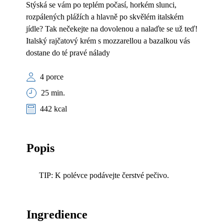
Stýská se vám po teplém počasí, horkém slunci,
rozpálených plážích a hlavně po skvělém italském
jídle? Tak nečekejte na dovolenou a nalaďte se už teď!
Italský rajčatový krém s mozzarellou a bazalkou vás
dostane do té pravé nálady
4 porce
25 min.
442 kcal
Popis
TIP: K polévce podávejte čerstvé pečivo.
Ingredience