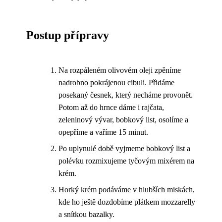
Postup přípravy
Na rozpáleném olivovém oleji zpěníme
nadrobno pokrájenou cibuli. Přidáme
posekaný česnek, který necháme provonět.
Potom až do hrnce dáme i rajčata,
zeleninový vývar, bobkový list, osolíme a
opepříme a vaříme 15 minut.
Po uplynulé době vyjmeme bobkový list a
polévku rozmixujeme tyčovým mixérem na
krém.
Horký krém podáváme v hlubších miskách,
kde ho ještě dozdobíme plátkem mozzarelly
a snítkou bazalky.