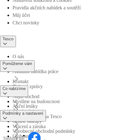
Nastavení soukromí a cookies
Pravidla akčních nabídek a soutěží
Můj účet
Chci novinky
Tesco
O nás
Pomůžeme vám
Aktuální nabídka práce
Kontakt
Tiskové zprávy
Co nabízíme
Najdi obchod
Myslíme na budoucnost
Akční letáky
Časté otázky
Podmínky a nastavení
Obchodní skupina Tesco
Online nákupy
Vrácení a záruka
Všeobecné obchodní podmínky
Clubcard
Sledujte nás