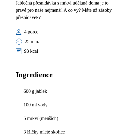
Jablečná přesnídávka s mrkví udělaná doma je to
pravé pro naše nejmenší. A co vy? Máte už zásoby
přesnídávek?
4 porce
25 min.
93 kcal
Ingredience
600 g jablek
100 ml vody
5 mrkví (menších)
3 lžičky mleté skořice