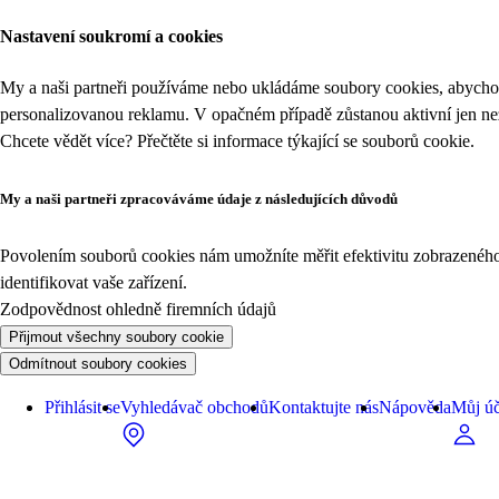
Nastavení soukromí a cookies
My a naši partneři používáme nebo ukládáme soubory cookies, abychom
personalizovanou reklamu. V opačném případě zůstanou aktivní jen n
Chcete vědět více? Přečtěte si informace týkající se
souborů cookie
.
My a naši partneři zpracováváme údaje z následujících důvodů
Povolením souborů cookies nám umožníte měřit efektivitu zobrazeného o
identifikovat vaše zařízení.
Zodpovědnost ohledně firemních údajů
Přijmout všechny soubory cookie
Odmítnout soubory cookies
Přihlásit se
Vyhledávač obchodů
Kontaktujte nás
Nápověda
Můj úč