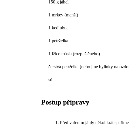
150 g jáhel
1 mrkev (menší)
1 kedlubna
1 petrželka
1 lžíce másla (rozpuštěného)
čerstvá petrželka (nebo jiné bylinky na ozd
sůl
Postup přípravy
Před vařením jáhly několikrát spaříme