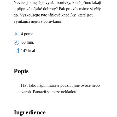
Nevíte, jak nejlépe využít borůvky, které přímo lákají
k přípravě nějaké dobroty? Pak pro vás máme skvělý
tip. Vyzkoušejte tyto jáhlové knedlíky, které jsou
vynikající nejen s borůvkami!
4 porce
60 min.
147 kcal
Popis
TIP: Jako náplň můžete použít i jiné ovoce nebo
tvaroh. Fantazii se meze nekladou!
Ingredience