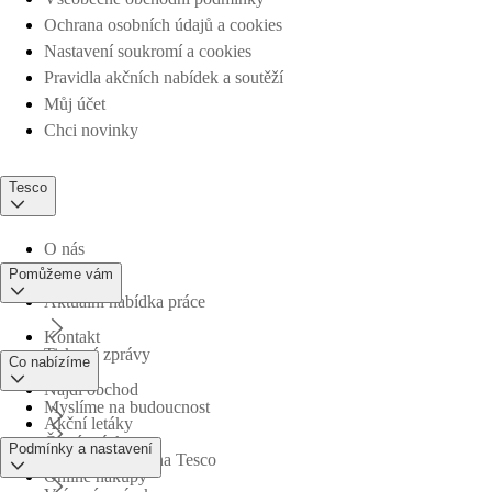
Ochrana osobních údajů a cookies
Nastavení soukromí a cookies
Pravidla akčních nabídek a soutěží
Můj účet
Chci novinky
Tesco
O nás
Pomůžeme vám
Aktuální nabídka práce
Kontakt
Tiskové zprávy
Co nabízíme
Najdi obchod
Myslíme na budoucnost
Akční letáky
Časté otázky
Podmínky a nastavení
Obchodní skupina Tesco
Online nákupy