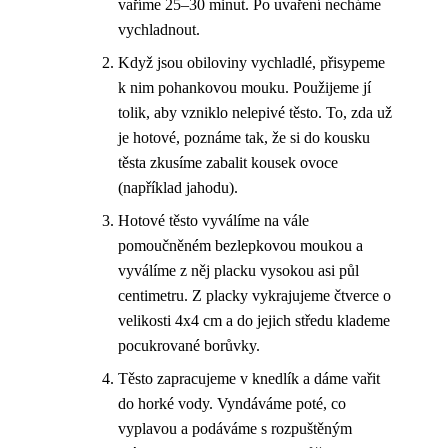
vaříme 25–30 minut. Po uvaření necháme
vychladnout.
Když jsou obiloviny vychladlé, přisypeme
k nim pohankovou mouku. Použijeme jí
tolik, aby vzniklo nelepivé těsto. To, zda už
je hotové, poznáme tak, že si do kousku
těsta zkusíme zabalit kousek ovoce
(například jahodu).
Hotové těsto vyválíme na vále
pomoučněném bezlepkovou moukou a
vyválíme z něj placku vysokou asi půl
centimetru. Z placky vykrajujeme čtverce o
velikosti 4x4 cm a do jejich středu klademe
pocukrované borůvky.
Těsto zapracujeme v knedlík a dáme vařit
do horké vody. Vyndáváme poté, co
vyplavou a podáváme s rozpuštěným