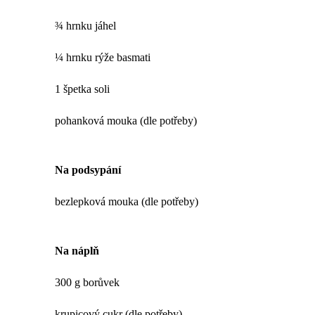
¾ hrnku jáhel
¼ hrnku rýže basmati
1 špetka soli
pohanková mouka (dle potřeby)
Na podsypání
bezlepková mouka (dle potřeby)
Na náplň
300 g borůvek
krupicový cukr (dle potřeby)