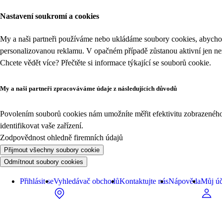
Nastavení soukromí a cookies
My a naši partneři používáme nebo ukládáme soubory cookies, abychom
personalizovanou reklamu. V opačném případě zůstanou aktivní jen n
Chcete vědět více? Přečtěte si informace týkající se
souborů cookie
.
My a naši partneři zpracováváme údaje z následujících důvodů
Povolením souborů cookies nám umožníte měřit efektivitu zobrazeného o
identifikovat vaše zařízení.
Zodpovědnost ohledně firemních údajů
Přijmout všechny soubory cookie
Odmítnout soubory cookies
Přihlásit se
Vyhledávač obchodů
Kontaktujte nás
Nápověda
Můj úč