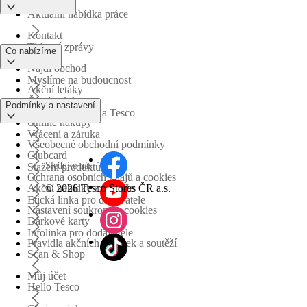
Aktuální nabídka práce
Kontakt
Tiskové zprávy
Co nabízíme
Najdi obchod
Myslíme na budoucnost
Akční letáky
Časté otázky
Podmínky a nastavení
Obchodní skupina Tesco
Online nákupy
Vrácení a záruka
Všeobecné obchodní podmínky
Clubcard
Sledujte nás
Stažení produktů
Ochrana osobních údajů a cookies
©
2026 Tesco Stores ČR a.s.
Akční nabídky a soutěže
Etická linka pro dodavatele
Nastavení soukromí a cookies
Dárkové karty
Infolinka pro dodavatele
Pravidla akčních nabídek a soutěží
Scan & Shop
Můj účet
Hello Tesco