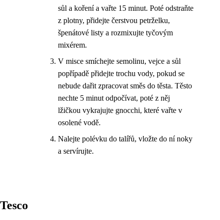
sůl a koření a vařte 15 minut. Poté odstraňte
z plotny, přidejte čerstvou petrželku,
špenátové listy a rozmixujte tyčovým
mixérem.
V misce smíchejte semolinu, vejce a sůl
popřípadě přidejte trochu vody, pokud se
nebude dařit zpracovat směs do těsta. Těsto
nechte 5 minut odpočívat, poté z něj
lžičkou vykrajujte gnocchi, které vařte v
osolené vodě.
Nalejte polévku do talířů, vložte do ní noky
a servírujte.
Tesco