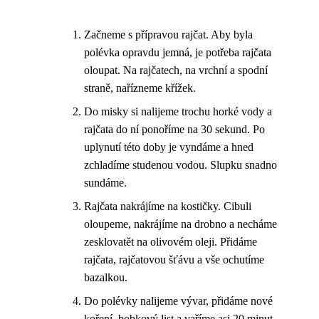
Začneme s přípravou rajčat. Aby byla
polévka opravdu jemná, je potřeba rajčata
oloupat. Na rajčatech, na vrchní a spodní
straně, nařízneme křížek.
Do misky si nalijeme trochu horké vody a
rajčata do ní ponoříme na 30 sekund. Po
uplynutí této doby je vyndáme a hned
zchladíme studenou vodou. Slupku snadno
sundáme.
Rajčata nakrájíme na kostičky. Cibuli
oloupeme, nakrájíme na drobno a necháme
zesklovatět na olivovém oleji. Přidáme
rajčata, rajčatovou šťávu a vše ochutíme
bazalkou.
Do polévky nalijeme vývar, přidáme nové
koření, bobkový list a vaříme asi 20 minut,