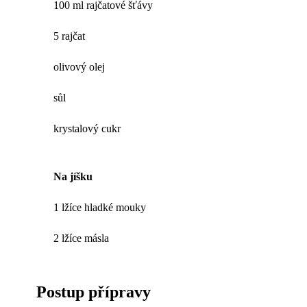
100 ml rajčatové šťávy
5 rajčat
olivový olej
sůl
krystalový cukr
Na jíšku
1 lžíce hladké mouky
2 lžíce másla
Postup přípravy