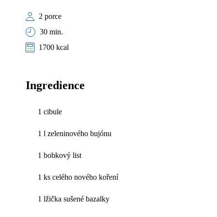
2 porce
30 min.
1700 kcal
Ingredience
1 cibule
1 l zeleninového bujónu
1 bobkový list
1 ks celého nového koření
1 lžička sušené bazalky