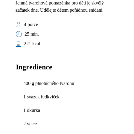
Jemná tvarohová pomazánka pro děti je skvělý
začátek dne. Udělejte dětem pořádnou snídani.
4 porce
25 min.
221 kcal
Ingredience
400 g plnotučného tvarohu
1 svazek ředkviček
1 okurka
2 vejce