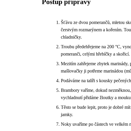
Postup přípravy
Šťávu ze dvou pomerančů, mletou sko
čerstvým rozmarýnem a kořením. Tout
chladničky.
Troubu předehřejeme na 200 °C, vyndá
pomeranči, celými hřebíčky a skořicí
Mezitím zahřejeme zbytek marinády, 
mašlovačky ji potřeme marinádou (můž
Podáváme na talíři s kousky pečených
Brambory vaříme, dokud nezměknou, a 
vychladnutí přidáme žloutky a mouku
Těsto se bude lepit, proto je dobré 
jamky.
Noky uvaříme po částech ve velkém m