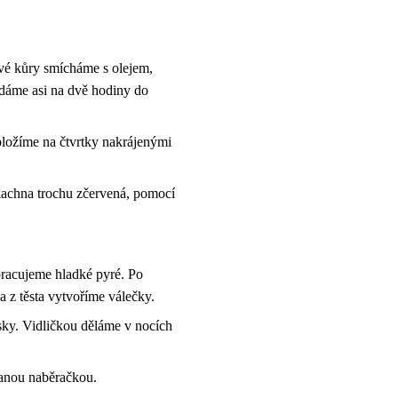
vé kůry smícháme s olejem,
dáme asi na dvě hodiny do
bložíme na čtvrtky nakrájenými
kachna trochu zčervená, pomocí
pracujeme hladké pyré. Po
 z těsta vytvoříme válečky.
sky. Vidličkou děláme v nocích
vanou naběračkou.