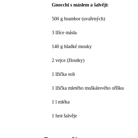
Gnocchi s máslem a šalvějí:
500 g brambor (uvařených)
3 lžíce másla
140 g hladké mouky
2 vejce (žloutky)
1 lžička soli
1 lžička mletého muškátového oříšku
1 l mléka
1 hrst šalvěje