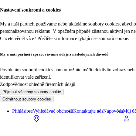
Nastavení soukromí a cookies
My a naši partneři používáme nebo ukládáme soubory cookies, abychom
personalizovanou reklamu. V opačném případě zůstanou aktivní jen n
Chcete vědět více? Přečtěte si informace týkající se
souborů cookie
.
My a naši partneři zpracováváme údaje z následujících důvodů
Povolením souborů cookies nám umožníte měřit efektivitu zobrazeného o
identifikovat vaše zařízení.
Zodpovědnost ohledně firemních údajů
Přijmout všechny soubory cookie
Odmítnout soubory cookies
Přihlásit se
Vyhledávač obchodů
Kontaktujte nás
Nápověda
Můj úč