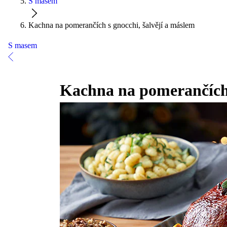
S masem
Kachna na pomerančích s gnocchi, šalvějí a máslem
S masem
Kachna na pomerančích 