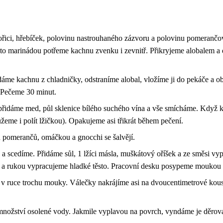
řici, hřebíček, polovinu nastrouhaného zázvoru a polovinu pomerančo
o marinádou potřeme kachnu zvenku i zevnitř. Přikryjeme alobalem a 
me kachnu z chladničky, odstraníme alobal, vložíme ji do pekáče a o
. Pečeme 30 minut.
přidáme med, půl sklenice bílého suchého vína a vše smícháme. Když 
eme i polít lžičkou). Opakujeme asi třikrát během pečení.
 pomerančů, omáčkou a gnocchi se šalvějí.
scedíme. Přidáme sůl, 1 lžíci másla, muškátový oříšek a ze směsi vy
 a rukou vypracujeme hladké těsto. Pracovní desku posypeme moukou a
mít v ruce trochu mouky. Válečky nakrájíme asi na dvoucentimetrové kou
nožství osolené vody. Jakmile vyplavou na povrch, vyndáme je děro