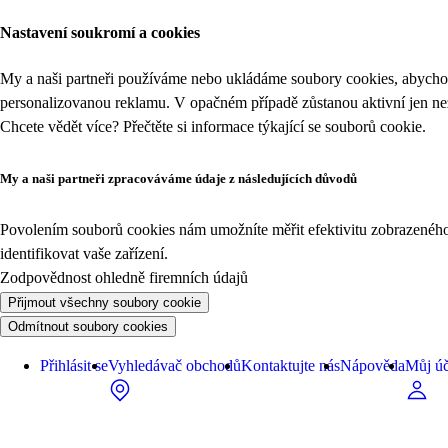
Nastavení soukromí a cookies
My a naši partneři používáme nebo ukládáme soubory cookies, abychom
personalizovanou reklamu. V opačném případě zůstanou aktivní jen n
Chcete vědět více? Přečtěte si informace týkající se
souborů cookie
.
My a naši partneři zpracováváme údaje z následujících důvodů
Povolením souborů cookies nám umožníte měřit efektivitu zobrazeného o
identifikovat vaše zařízení.
Zodpovědnost ohledně firemních údajů
Přijmout všechny soubory cookie
Odmítnout soubory cookies
Přihlásit se
Vyhledávač obchodů
Kontaktujte nás
Nápověda
Můj úč