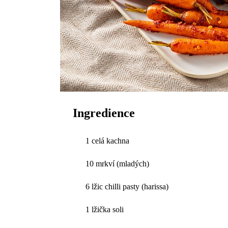
Ingredience
1 celá kachna
10 mrkví (mladých)
6 lžic chilli pasty (harissa)
1 lžička soli