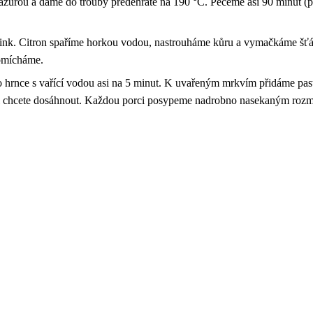
urou a dáme do trouby předehřáté na 190 °C. Pečeme asi 90 minut (po
sink. Citron spaříme horkou vodou, nastrouháme kůru a vymačkáme šťáv
romícháme.
nce s vařící vodou asi na 5 minut. K uvařeným mrkvím přidáme pastu 
uti chcete dosáhnout. Každou porci posypeme nadrobno nasekaným roz