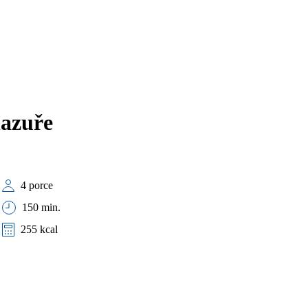
azuře
4 porce
150 min.
255 kcal