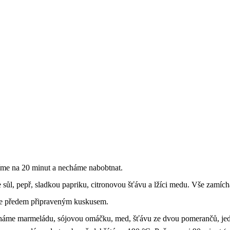
íme na 20 minut a necháme nabobtnat.
sůl, pepř, sladkou papriku, citronovou šťávu a lžíci medu. Vše zamí
e předem připraveným kuskusem.
háme marmeládu, sójovou omáčku, med, šťávu ze dvou pomerančů, jedn