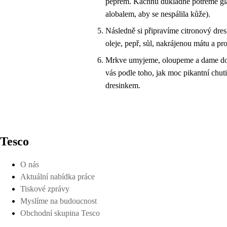
pepřem. Kachnu důkladně potřeme glaz
alobalem, aby se nespálila kůže).
Následně si připravíme citronový dre
oleje, pepř, sůl, nakrájenou mátu a p
Mrkve umyjeme, oloupeme a dame do hr
vás podle toho, jak moc pikantní ch
dresinkem.
Tesco
O nás
Aktuální nabídka práce
Tiskové zprávy
Myslíme na budoucnost
Obchodní skupina Tesco