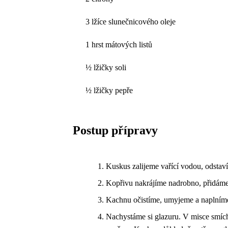
3 lžíce slunečnicového oleje
1 hrst mátových listů
½ lžičky soli
½ lžičky pepře
Postup přípravy
Kuskus zalijeme vařící vodou, odstav
Kopřivu nakrájíme nadrobno, přidáme 
Kachnu očistíme, umyjeme a naplním
Nachystáme si glazuru. V misce smíc