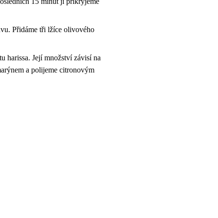
sledních 15 minut ji přikryjeme
u. Přidáme tři lžíce olivového
harissa. Její množství závisí na
marýnem a polijeme citronovým