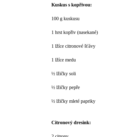
Kuskus s kopřivou:
100 g kuskusu
1 hrst kopřiv (nasekané)
1 lžíce citronové šťávy
1 lžíce medu
½ lžičky soli
½ lžičky pepře
½ lžičky mleté papriky
Citronový dresink:
2 citrony