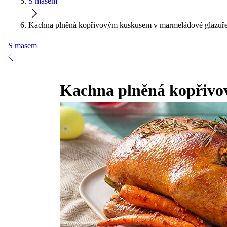
S masem
Kachna plněná kopřivovým kuskusem v marmeládové glazuř
S masem
Kachna plněná kopřivo