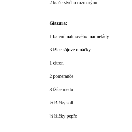
2 ks čerstvého rozmarýnu
Glazura:
1 balení malinového marmelády
3 lžíce sójové omáčky
1 citron
2 pomeranče
3 lžíce medu
½ lžičky soli
½ lžičky pepře