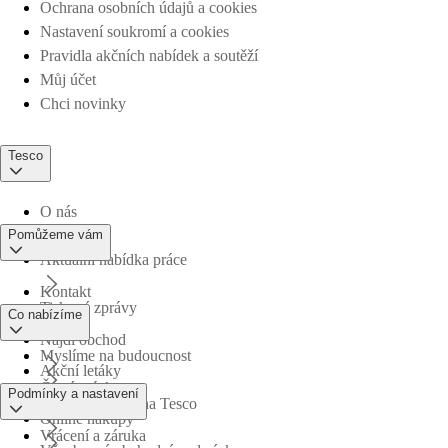
Ochrana osobních údajů a cookies
Nastavení soukromí a cookies
Pravidla akčních nabídek a soutěží
Můj účet
Chci novinky
Tesco
O nás
Pomůžeme vám
Aktuální nabídka práce
Kontakt
Tiskové zprávy
Co nabízíme
Najdi obchod
Myslíme na budoucnost
Akční letáky
Časté otázky
Podmínky a nastavení
Obchodní skupina Tesco
Online nákupy
Vrácení a záruka